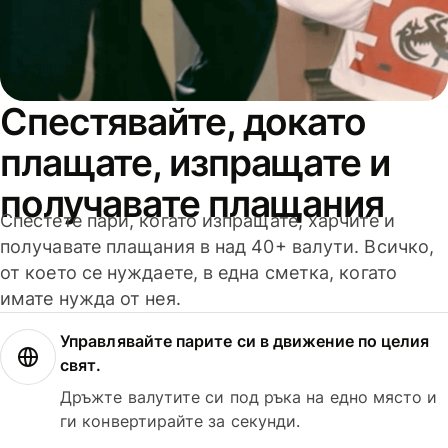
Спестявайте, докато
плащате, изпращате и
получавате плащания
Спестете пари, когато изпращате, харчите и
получавате плащания в над 40+ валути. Всичко,
от което се нуждаете, в една сметка, когато
имате нужда от нея.
Управлявайте парите си в движение по целия
свят.
Дръжте валутите си под ръка на едно място и
ги конвертирайте за секунди.