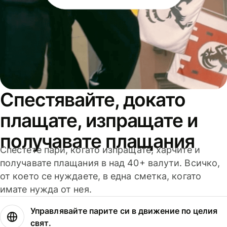
Спестявайте, докато
плащате, изпращате и
получавате плащания
Спестете пари, когато изпращате, харчите и
получавате плащания в над 40+ валути. Всичко,
от което се нуждаете, в една сметка, когато
имате нужда от нея.
Управлявайте парите си в движение по целия
свят.