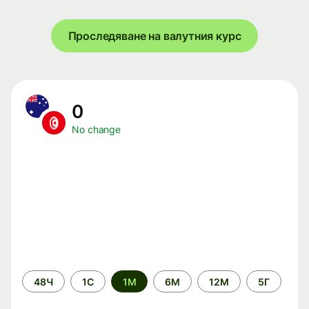
Проследяване на валутния курс
0
No change
Time
48Ч
1С
1М
6М
12М
5Г
period