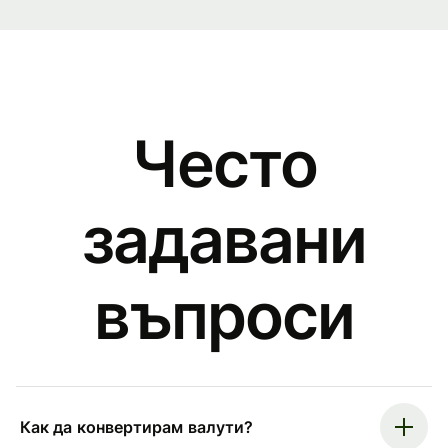
Често
задавани
въпроси
Как да конвертирам валути?