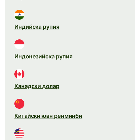
Индийска рупия
Индонезийска рупия
Канадски долар
Китайски юан ренминби