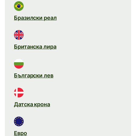
Бразилски реал
Британска лира
Български лев
Датска крона
Евро