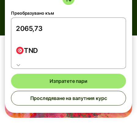
Преобразувано към
TND
Изпратете пари
Проследяване на валутния курс