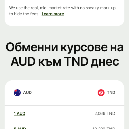
We use the real, mid-market rate with no sneaky mark-up
to hide the fees.
Learn more
Обменни курсове на
AUD към TND днес
AUD
TND
1
AUD
2,066
TND
5
AUD
10,329
TND