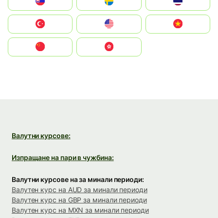
Slovensko
Ruoŧŧa
ไทย
Türkiye
United States
Vietnam
中国
中國香港特別行政區
Валутни курсове:
Изпращане на пари в чужбина:
Валутни курсове на за минали периоди:
Валутен курс на AUD за минали периоди
Валутен курс на GBP за минали периоди
Валутен курс на MXN за минали периоди