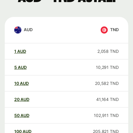
AUD
TND
1
AUD
2,058
TND
5
AUD
10,291
TND
10
AUD
20,582
TND
20
AUD
41,164
TND
50
AUD
102,911
TND
100
AUD
205,821
TND