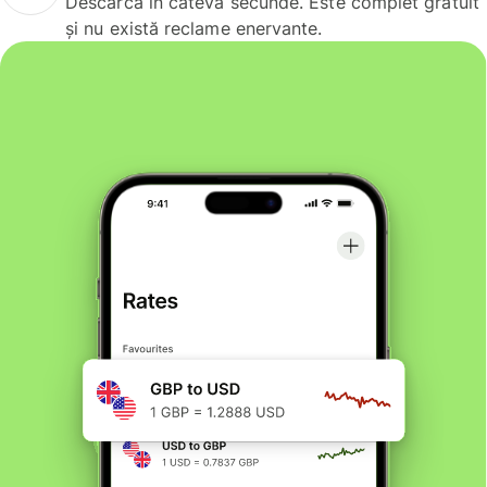
Descarcă în câteva secunde. Este complet gratuit
și nu există reclame enervante.