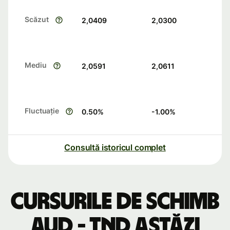
Scăzut
2,0409
2,0300
Mediu
2,0591
2,0611
Fluctuație
0.50
%
-1.00
%
Consultă istoricul complet
Cursurile de schimb
AUD - TND astăzi