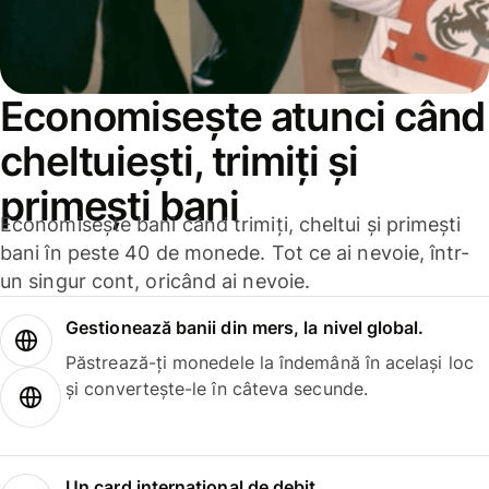
Economisește atunci când
cheltuiești, trimiți și
primești bani
Economisește bani când trimiți, cheltui și primești
bani în peste 40 de monede. Tot ce ai nevoie, într-
un singur cont, oricând ai nevoie.
Gestionează banii din mers, la nivel global.
Păstrează-ți monedele la îndemână în același loc
și convertește-le în câteva secunde.
Un card internațional de debit