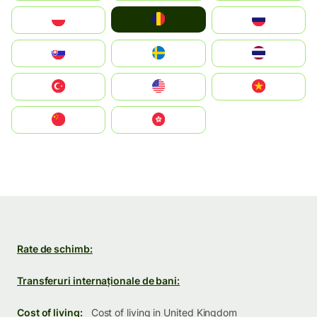
România
Polska
Россия
Slovensko
Ruoŧŧa
ไทย
Türkiye
United States
Vietnam
中国
中國香港特別行政區
Rate de schimb:
Transferuri internaționale de bani:
Cost of living:
Cost of living in United Kingdom