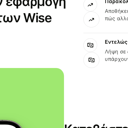
ν εφαρμογή
Παρακολ
Αποθήκευ
των Wise
πώς αλλά
Εντελώς 
Λήψη σε 
υπάρχουν