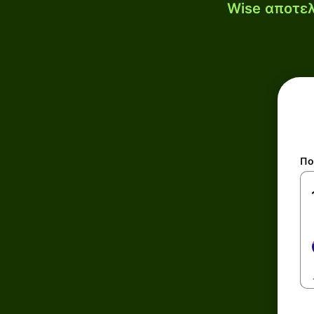
Wise αποτελ
Πο