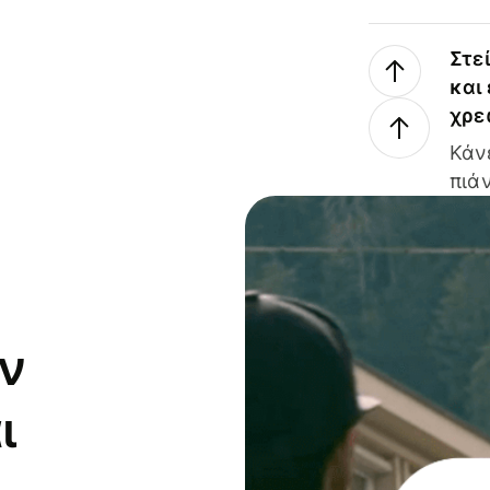
Στε
και
χρε
Κάν
πιάν
ν
ι