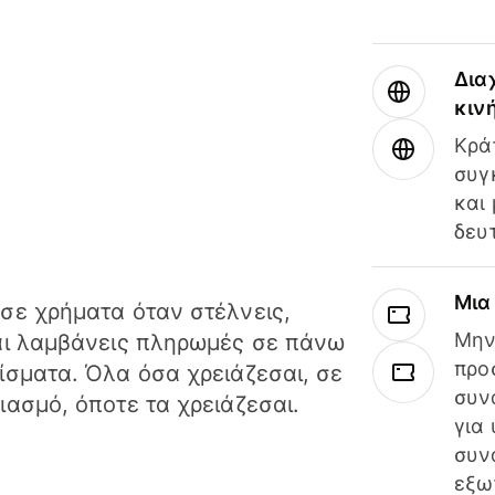
Δια
κιν
Κρά
συγ
και
δευ
Μια
σε χρήματα όταν στέλνεις,
Μην
αι λαμβάνεις πληρωμές σε πάνω
προ
ίσματα. Όλα όσα χρειάζεσαι, σε
συν
ιασμό, όποτε τα χρειάζεσαι.
για
συν
εξω