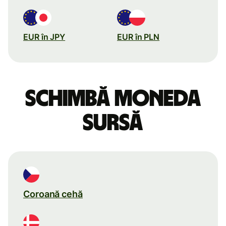
EUR în JPY
EUR în PLN
Schimbă moneda
sursă
Coroană cehă