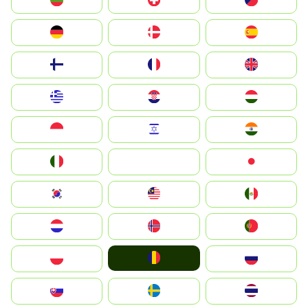
България
Switzerland
Czechia
Deutschland
Denmark
España
Suomi
France
United Kingdom
Greece
Hrvatska
Magyarország
Indonesia
Israel
India
Italia
JA
Japan
South Korea
Malay
Mexico
Nederland
Norge
Portugal
România
Polska
Россия
Slovensko
Ruoŧŧa
ไทย