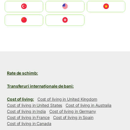
Türkiye
United States
Vietnam
中国
中國香港特別行政區
Rate de schimb:
Transferuri internaționale de bani:
Cost of living:
Cost of living in United Kingdom
Cost of living in United States
Cost of living in Australia
Cost of living in India
Cost of living in Germany
Cost of living in France
Cost of living in Spain
Cost of living in Canada