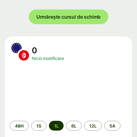
Urmărește cursul de schimb
0
Nicio modificare
Perioada
48H
1S
1L
6L
12L
5A