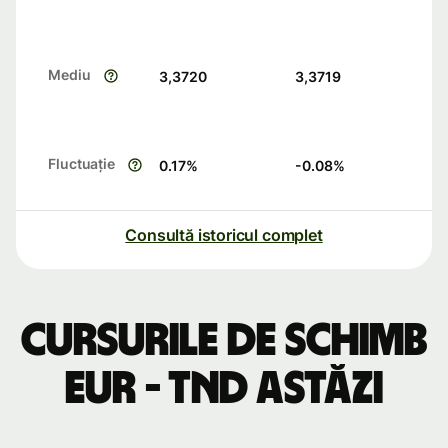
Mediu
3,3720
3,3719
Fluctuație
0.17
%
-0.08
%
Consultă istoricul complet
Cursurile de schimb
EUR - TND astăzi