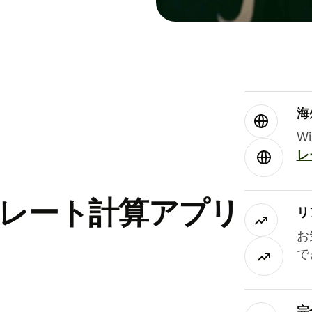
海
W
レ
替レート計算アプリ
リ
お
で
完