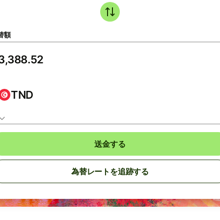
替額
TND
送金する
為替レートを追跡する