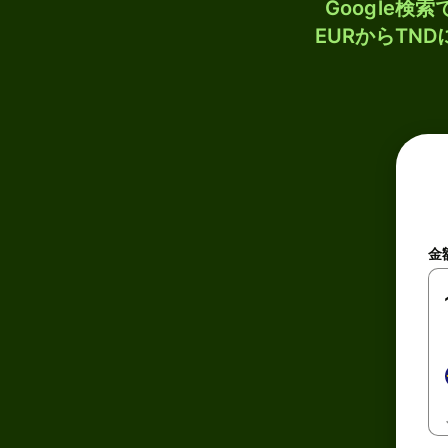
Google
EURからTN
金