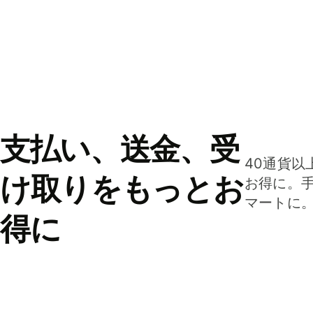
支払い、送金、受
40通貨以
け取りをもっとお
お得に。
マートに
得に