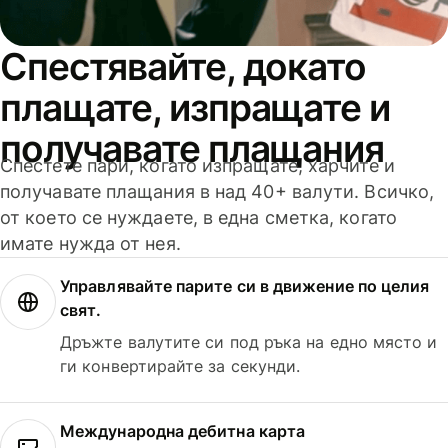
Спестявайте, докато
плащате, изпращате и
получавате плащания
Спестете пари, когато изпращате, харчите и
получавате плащания в над 40+ валути. Всичко,
от което се нуждаете, в една сметка, когато
имате нужда от нея.
Управлявайте парите си в движение по целия
свят.
Дръжте валутите си под ръка на едно място и
ги конвертирайте за секунди.
Международна дебитна карта