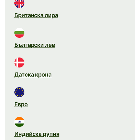
Британска лира
Български лев
Датска крона
Евро
Индийска рупия