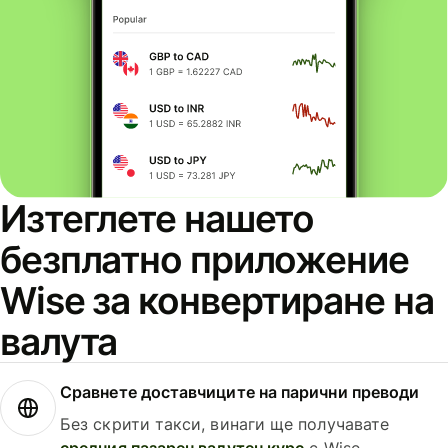
Изтеглете нашето
безплатно приложение
Wise за конвертиране на
валута
Сравнете доставчиците на парични преводи
Без скрити такси, винаги ще получавате
средния пазарен валутен курс
с Wise.