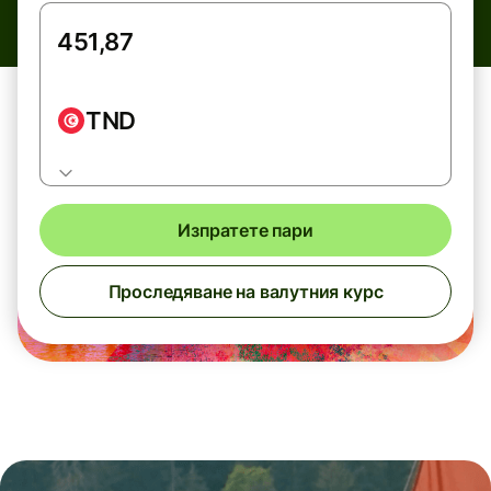
TND
Изпратете пари
Проследяване на валутния курс