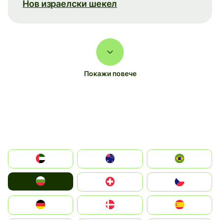
Нов израелски шекел
Покажи повече
الإمارات العربية المتحدة
Australia
Brazil
България
Switzerland
Czechia
Deutschland
Denmark
España