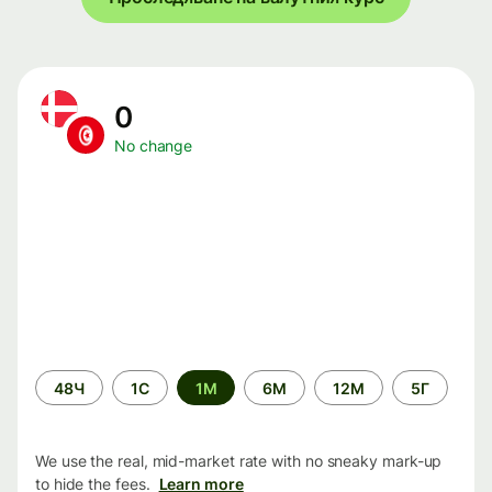
0
No change
Time
48Ч
1С
1М
6М
12М
5Г
period
We use the real, mid-market rate with no sneaky mark-up
to hide the fees.
Learn more