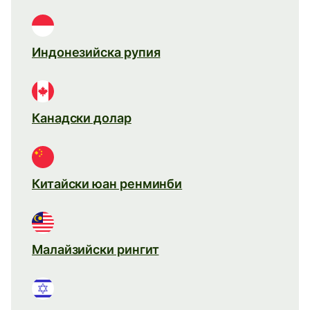
Индонезийска рупия
Канадски долар
Китайски юан ренминби
Малайзийски рингит