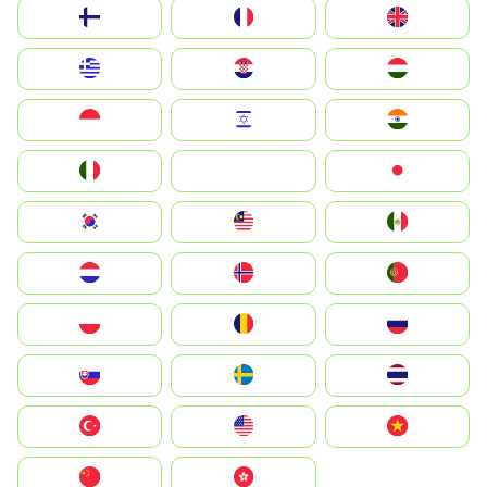
Suomi
France
United Kingdom
Greece
Hrvatska
Magyarország
Indonesia
Israel
India
Italia
JA
Japan
South Korea
Malay
Mexico
Nederland
Norge
Portugal
Polska
România
Россия
Slovensko
Ruoŧŧa
ไทย
Türkiye
United States
Vietnam
中国
中國香港特別行政區