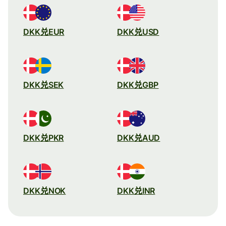
DKK兑EUR
DKK兑USD
DKK兑SEK
DKK兑GBP
DKK兑PKR
DKK兑AUD
DKK兑NOK
DKK兑INR