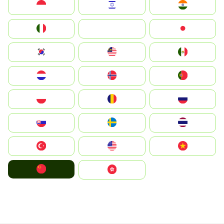
Indonesia
Israel
India
Italia
JA
Japan
South Korea
Malay
Mexico
Nederland
Norge
Portugal
Polska
România
Россия
Slovensko
Ruoŧŧa
ไทย
Türkiye
United States
Vietnam
中国
中國香港特別行政區