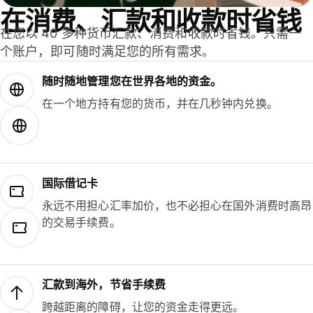
在消费、汇款和收款时省钱
在您以 40 多种货币汇款、消费和收款时省钱。只需一
个账户，即可随时满足您的所有需求。
随时随地管理您在世界各地的资金。
在一个地方持有您的货币，并在几秒钟内兑换。
国际借记卡
永远不用担心汇率加价，也不必担心在国外消费时高昂
的交易手续费。
汇款到海外，节省手续费
跨越距离的障碍，让您的资金走得更远。