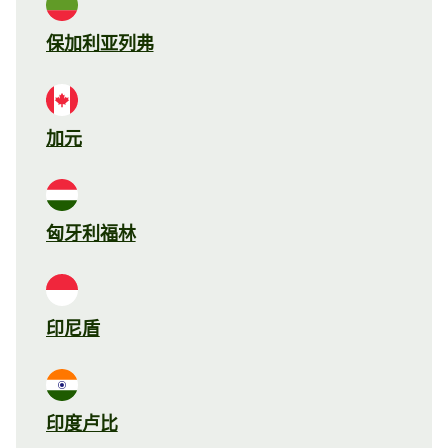
保加利亚列弗
加元
匈牙利福林
印尼盾
印度卢比