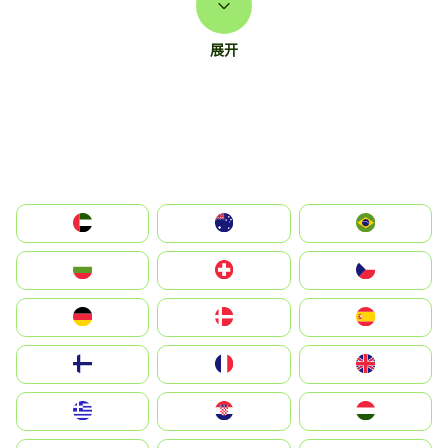
展开
الإمارات العربية المتحدة
Australia
Brazil
България
Switzerland
Czechia
Deutschland
Denmark
España
Suomi
France
United Kingdom
Greece
Hrvatska
Magyarország