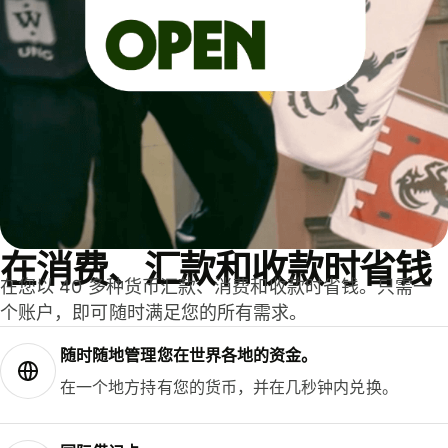
在消费、汇款和收款时省钱
在您以 40 多种货币汇款、消费和收款时省钱。只需一
个账户，即可随时满足您的所有需求。
随时随地管理您在世界各地的资金。
在一个地方持有您的货币，并在几秒钟内兑换。