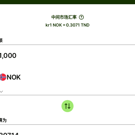
中间市场汇率
kr1 NOK = 0.3071 TND
额
NOK
算为