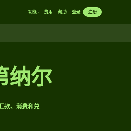
功能
费用
帮助
登录
注册
第纳尔
样汇款、消费和兑