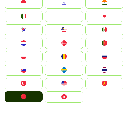
Indonesia
Israel
India
Italia
JA
Japan
South Korea
Malay
Mexico
Nederland
Norge
Portugal
Polska
România
Россия
Slovensko
Ruoŧŧa
ไทย
Türkiye
United States
Vietnam
中国
中國香港特別行政區