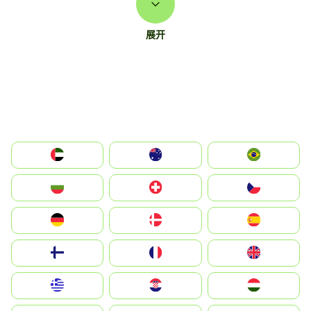
展开
الإمارات العربية المتحدة
Australia
Brazil
България
Switzerland
Czechia
Deutschland
Denmark
España
Suomi
France
United Kingdom
Greece
Hrvatska
Magyarország