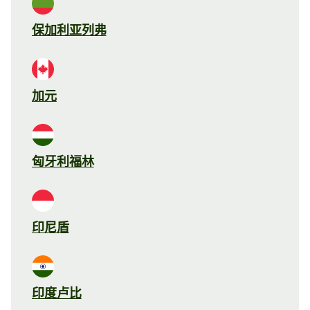
保加利亚列弗
加元
匈牙利福林
印尼盾
印度卢比