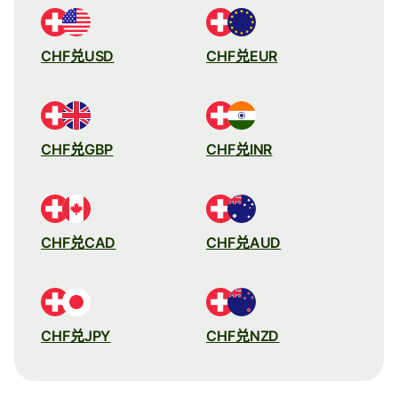
CHF兑USD
CHF兑EUR
CHF兑GBP
CHF兑INR
CHF兑CAD
CHF兑AUD
CHF兑JPY
CHF兑NZD