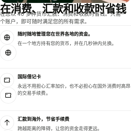
在消费、汇款和收款时省钱
在您以 40 多种货币汇款、消费和收款时省钱。只需一
个账户，即可随时满足您的所有需求。
随时随地管理您在世界各地的资金。
在一个地方持有您的货币，并在几秒钟内兑换。
国际借记卡
永远不用担心汇率加价，也不必担心在国外消费时高昂
的交易手续费。
汇款到海外，节省手续费
跨越距离的障碍，让您的资金走得更远。