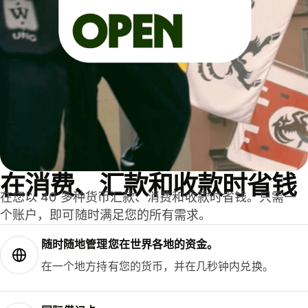
在消费、汇款和收款时省钱
在您以 40 多种货币汇款、消费和收款时省钱。只需一
个账户，即可随时满足您的所有需求。
随时随地管理您在世界各地的资金。
在一个地方持有您的货币，并在几秒钟内兑换。