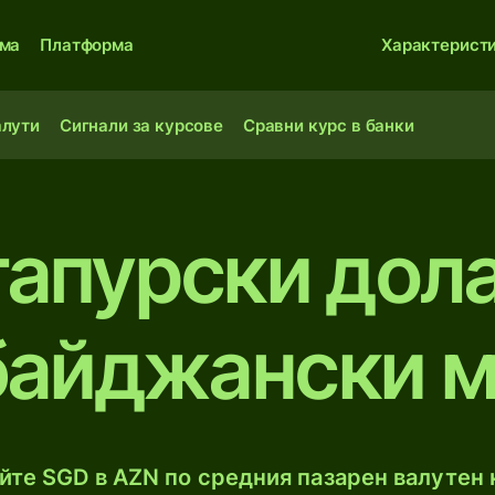
ма
Платформа
Характерист
алути
Сигнали за курсове
Сравни курс в банки
гапурски дол
байджански м
те SGD в AZN по средния пазарен валутен к