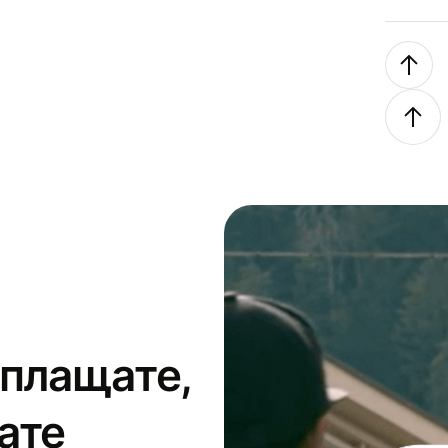
 плащате,
ате