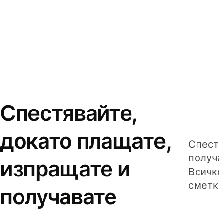
Спестявайте,
докато плащате,
Спест
получ
изпращате и
Всичк
сметк
получавате