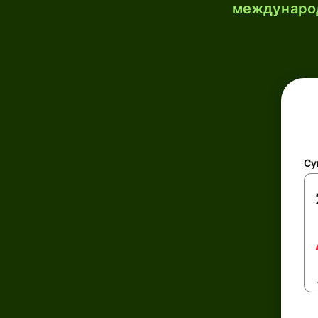
международ
Су