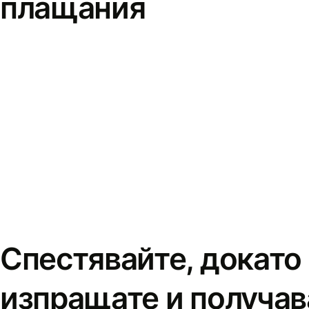
плащания
Спестявайте, докато
изпращате и получав