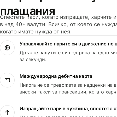
плащания
Спестете пари, когато изпращате, харчите 
в над 40+ валути. Всичко, от което се нужд
когато имате нужда от нея.
Управлявайте парите си в движение по ц
Дръжте валутите си под ръка на едно мя
за секунди.
Международна дебитна карта
Никога не се тревожете за надценки на 
високи такси за трансакции, когато харч
Изпращайте пари в чужбина, спестете о