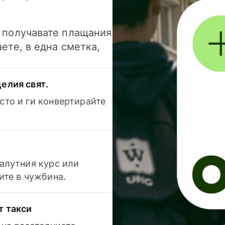
и получавате плащания
аете, в една сметка,
елия свят.
сто и ги конвертирайте
валутния курс или
ите в чужбина.
т такси