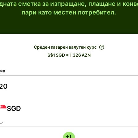
ната сметка за изпращане, плащане и конв
пари като местен потребител.
Среден пазарен валутен курс
S$1 SGD = 1,326 AZN
ма
SGD