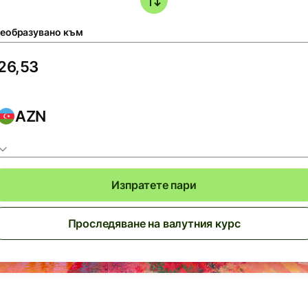
еобразувано към
AZN
Изпратете пари
Проследяване на валутния курс