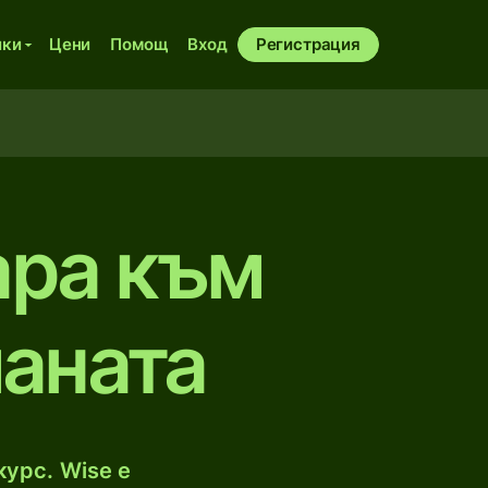
ики
Цени
Помощ
Вход
Регистрация
ара към
аната
урс. Wise е