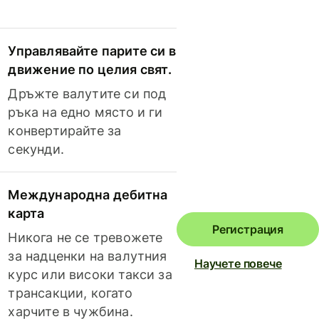
Управлявайте парите си в
движение по целия свят.
Дръжте валутите си под
ръка на едно място и ги
конвертирайте за
секунди.
Международна дебитна
карта
Регистрация
Никога не се тревожете
за надценки на валутния
Научете повече
курс или високи такси за
трансакции, когато
харчите в чужбина.