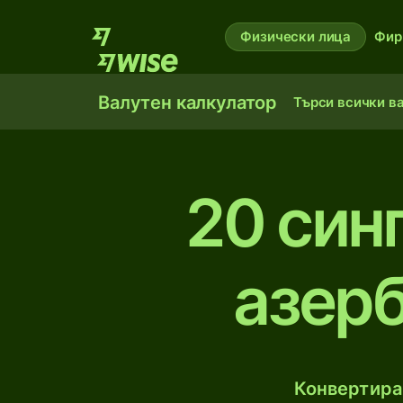
Физически лица
Фир
Валутен калкулатор
Търси всички в
20 син
азер
Конвертирай