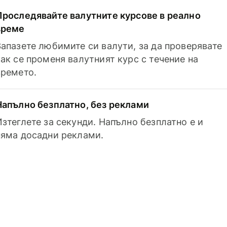
Проследявайте валутните курсове в реално
време
Запазете любимите си валути, за да проверявате
как се променя валутният курс с течение на
времето.
Напълно безплатно, без реклами
Изтеглете за секунди. Напълно безплатно е и
няма досадни реклами.