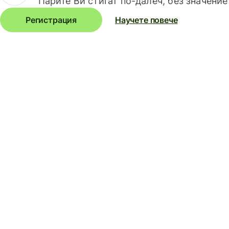
Парите Ви стигат по-далеч, без значение
Регистрация
Научете повече