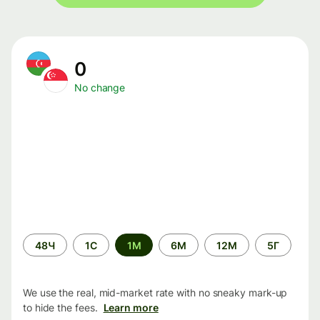
0
No change
Time
48Ч
1С
1М
6М
12М
5Г
period
We use the real, mid-market rate with no sneaky mark-up
to hide the fees.
Learn more