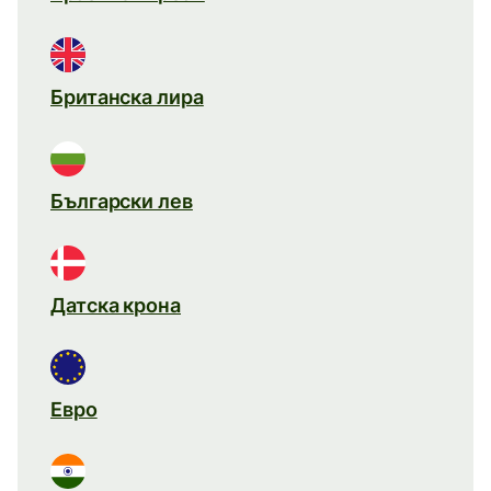
Британска лира
Български лев
Датска крона
Евро