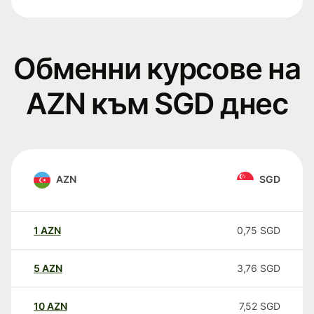
Обменни курсове на
AZN към SGD днес
AZN
SGD
1
AZN
0,75
SGD
5
AZN
3,76
SGD
10
AZN
7,52
SGD