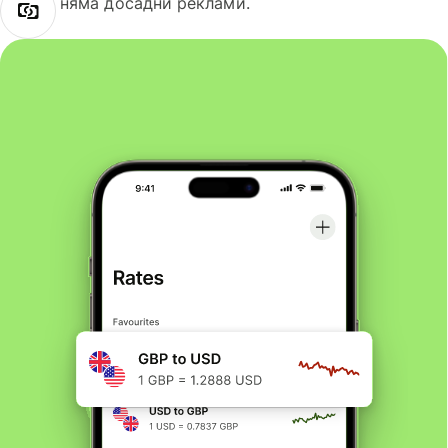
няма досадни реклами.