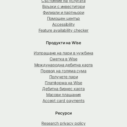
Състояние на услугата
Връзки с инвеститори
Филиали и партньори
Помощен център
Accessibility
Feature availability checker
Продукти на Wise
Изпращане на пари в чужбина
Сметка в Wise
Международна дебитна карта
Превод на голяма сума
Получете пари
Платформа на Wise
Дебитна бизнес карта
Масови плащания
Accept card payments
Ресурси
Research privacy policy