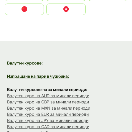
中国
中國香港特別行政區
Валутни курсове:
Изпращане на пари в чужбина:
Валутни курсове на за минали периоди:
Валутен курс на AUD за минали периоди
Валутен курс на GBP за минали периоди
Валутен курс на MXN за минали периоди
Валутен курс на EUR за минали периоди
Валутен курс на JPY за минали периоди
Валутен курс на CAD за минали периоди