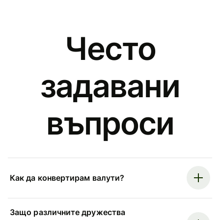
Често
задавани
въпроси
Как да конвертирам валути?
Защо различните дружества