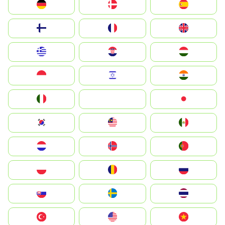
Deutschland
Denmark
España
Suomi
France
United Kingdom
Greece
Hrvatska
Magyarország
Indonesia
Israel
India
Italia
JA
Japan
South Korea
Malay
Mexico
Nederland
Norge
Portugal
Polska
România
Россия
Slovensko
Ruoŧŧa
ไทย
Türkiye
United States
Vietnam