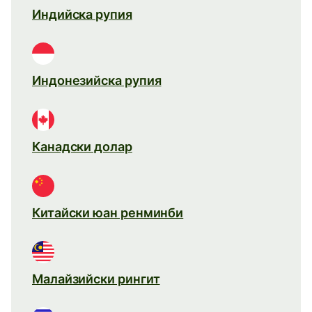
Индийска рупия
Индонезийска рупия
Канадски долар
Китайски юан ренминби
Малайзийски рингит