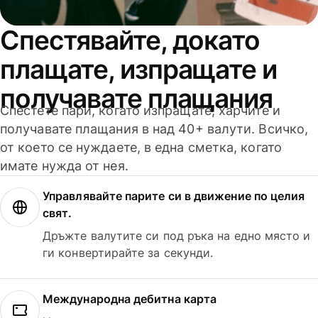
Спестявайте, докато
плащате, изпращате и
получавате плащания
Спестете пари, когато изпращате, харчите и
получавате плащания в над 40+ валути. Всичко,
от което се нуждаете, в една сметка, когато
имате нужда от нея.
Управлявайте парите си в движение по целия
свят.
Дръжте валутите си под ръка на едно място и
ги конвертирайте за секунди.
Международна дебитна карта