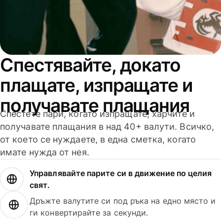
Спестявайте, докато
плащате, изпращате и
получавате плащания
Спестете пари, когато изпращате, харчите и
получавате плащания в над 40+ валути. Всичко,
от което се нуждаете, в една сметка, когато
имате нужда от нея.
Управлявайте парите си в движение по целия
свят.
Дръжте валутите си под ръка на едно място и
ги конвертирайте за секунди.