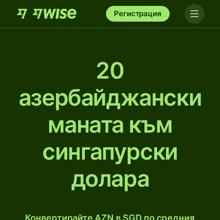
Регистрация
20
азербайджански
маната към
сингапурски
долара
Конвертирайте AZN в SGD по средния