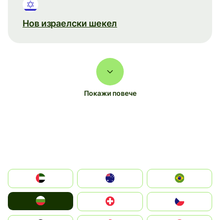
Нов израелски шекел
Покажи повече
الإمارات العربية المتحدة
Australia
Brazil
България
Switzerland
Czechia