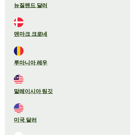
뉴질랜드 달러
덴마크 크로네
루마니아 레우
말레이시아 링깃
미국 달러