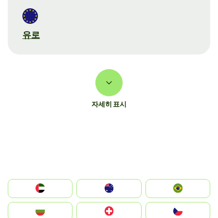
유로
자세히 표시
الإمارات العربية المتحدة
Australia
Brazil
България
Switzerland
Czechia