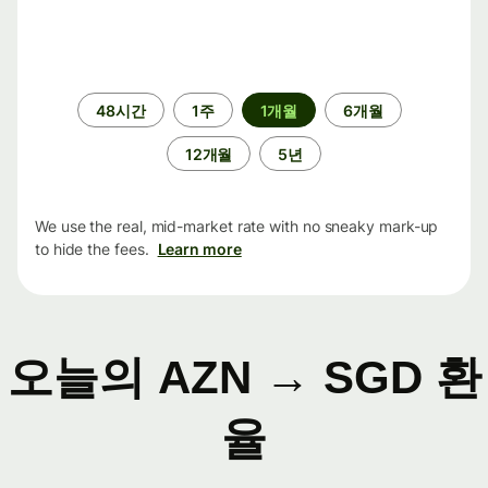
기
48시간
1주
1개월
6개월
간
12개월
5년
We use the real, mid-market rate with no sneaky mark-up
to hide the fees.
Learn more
오늘의 AZN → SGD 환
율