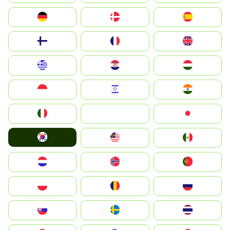
Deutschland
Denmark
España
Suomi
France
United Kingdom
Greece
Hrvatska
Magyarország
Indonesia
Israel
India
Italia
JA
Japan
South Korea
Malay
Mexico
Nederland
Norge
Portugal
Polska
România
Россия
Slovensko
Ruoŧŧa
ไทย