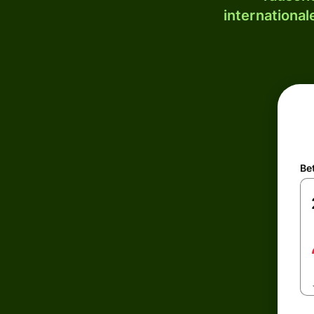
internationa
Be