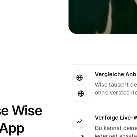
Vergleiche Anb
Wise tauscht d
ohne versteckt
se Wise
Verfolge Live-
-App
Du kannst dein
jederzeit anseh