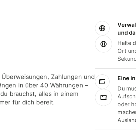
Verwal
und da
Halte 
Ort und
Sekund
i Überweisungen, Zahlungen und
Eine i
ängen in über 40 Währungen –
Du mus
 du brauchst, alles in einem
Aufsch
mer für dich bereit.
oder h
machen
Ausland