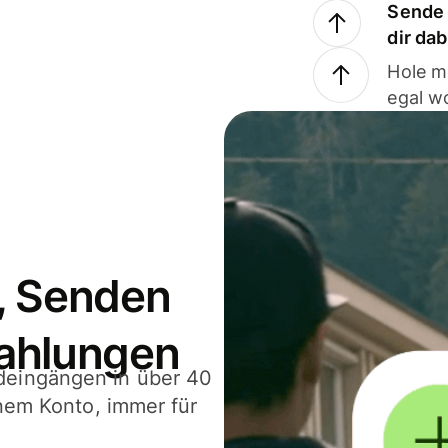
Sende 
dir da
Hole m
egal w
, Senden
ahlungen
deingängen in über 40
inem Konto, immer für