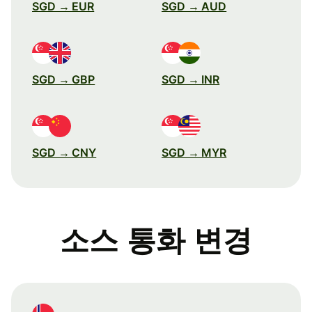
SGD → EUR
SGD → AUD
SGD → GBP
SGD → INR
SGD → CNY
SGD → MYR
소스 통화 변경