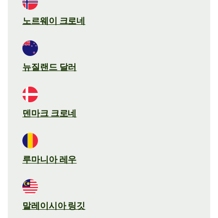
노르웨이 크로네
뉴질랜드 달러
덴마크 크로네
루마니아 레우
말레이시아 링깃