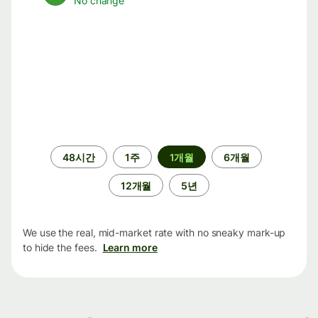
No change
기
48시간
1주
1개월
6개월
간
12개월
5년
We use the real, mid-market rate with no sneaky mark-up
to hide the fees.
Learn more