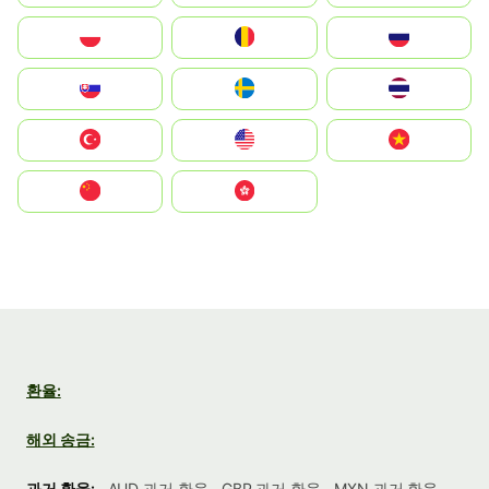
Polska
România
Россия
Slovensko
Ruoŧŧa
ไทย
Türkiye
United States
Vietnam
中国
中國香港特別行政區
환율:
해외 송금:
과거 환율:
AUD 과거 환율
GBP 과거 환율
MXN 과거 환율