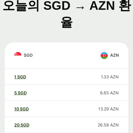
오늘의 SGD → AZN 환
율
SGD
AZN
1
SGD
1.33
AZN
5
SGD
6.65
AZN
10
SGD
13.29
AZN
20
SGD
26.58
AZN