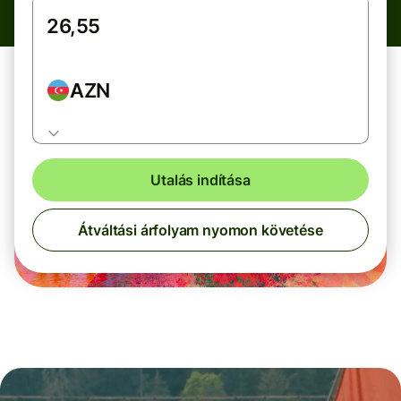
AZN
Utalás indítása
Átváltási árfolyam nyomon követése