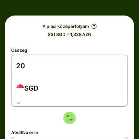
A piaci középárfolyam
S$1 SGD = 1,328 AZN
Összeg
SGD
Átváltva erre