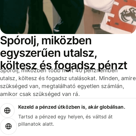
Spórolj, miközben
egyszerűen utalsz,
költesz és fogadsz pénzt
Spórolj, miközben több mint 40 pénznemben
utalsz, költesz és fogadsz utalásokat. Minden, amire
szükséged van, megtalálható egyetlen számlán,
amikor csak szükséged van rá.
Kezeld a pénzed útközben is, akár globálisan.
Tartsd a pénzed egy helyen, és váltsd át
pillanatok alatt.