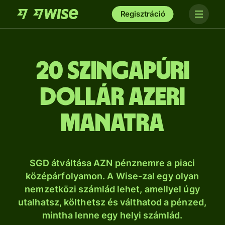
Regisztráció
20 szingapúri
dollár azeri
manatra
SGD átváltása AZN pénznemre a piaci
középárfolyamon. A Wise-zal egy olyan
nemzetközi számlád lehet, amellyel úgy
utalhatsz, költhetsz és válthatod a pénzed,
mintha lenne egy helyi számlád.