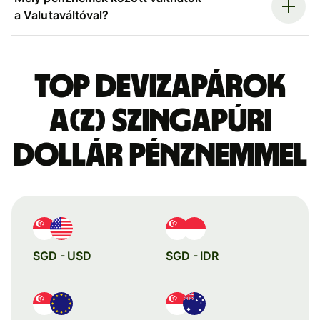
a Valutaváltóval?
Top devizapárok
a(z) szingapúri
dollár pénznemmel
SGD - USD
SGD - IDR