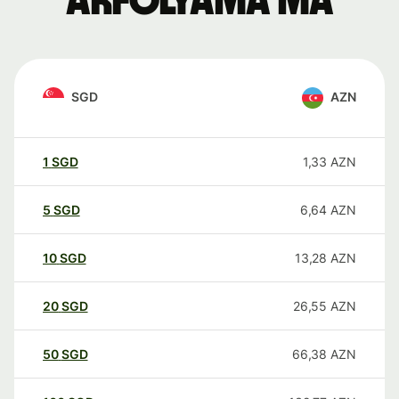
árfolyama ma
SGD
AZN
1
SGD
1,33
AZN
5
SGD
6,64
AZN
10
SGD
13,28
AZN
20
SGD
26,55
AZN
50
SGD
66,38
AZN