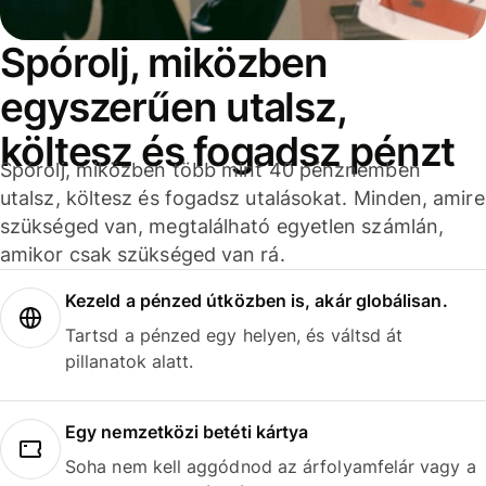
Spórolj, miközben
egyszerűen utalsz,
költesz és fogadsz pénzt
Spórolj, miközben több mint 40 pénznemben
utalsz, költesz és fogadsz utalásokat. Minden, amire
szükséged van, megtalálható egyetlen számlán,
amikor csak szükséged van rá.
Kezeld a pénzed útközben is, akár globálisan.
Tartsd a pénzed egy helyen, és váltsd át
pillanatok alatt.
Egy nemzetközi betéti kártya
Soha nem kell aggódnod az árfolyamfelár vagy a