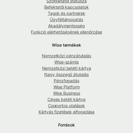
Szolgáltatói státusza
Befektetői kapcsolatok
Tagok és partnerek
Ügyféltámogatás
Akadálymentesség
Funkció elérhetőségének ellenőrzése
Wise termékek
Nemzetközi pénzátutalás
Wise-számla
Nemzetközi betéti kártya
Nagy összegű átutalás
Pénzfogadás
Wise Platform
Wise Business
Céges betéti kártya
Csoportos utalások
Kártyás fizetések elfogadása
Források