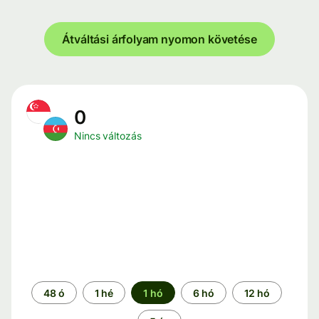
Átváltási árfolyam nyomon követése
0
Nincs változás
Időszak
48 ó
1 hé
1 hó
6 hó
12 hó