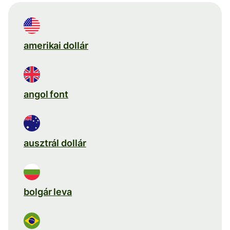
amerikai dollár
angol font
ausztrál dollár
bolgár leva