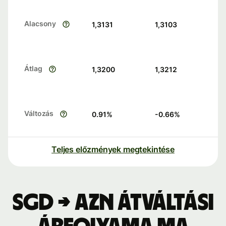
Alacsony
1,3131
1,3103
Átlag
1,3200
1,3212
Változás
0.91
%
-0.66
%
Teljes előzmények megtekintése
SGD → AZN átváltási