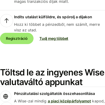
magas tranzakciós díjak miatt.
Indíts utalást külföldre, és spórolj a díjakon
Hozz ki többet a pénzedből, nem számít, merre
visz az utad.
Regisztráció
Tudj meg többet
Töltsd le az ingyenes Wise
valutaváltó appunkat
Pénzátutalási szolgáltatók összehasonlítása
A Wise-zal mindig
a piaci középárfolyamot
kapod,