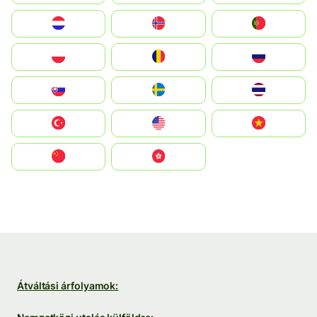
Nederland
Norge
Portugal
Polska
România
Россия
Slovensko
Ruoŧŧa
ไทย
Türkiye
United States
Vietnam
中国
中國香港特別行政區
Átváltási árfolyamok: