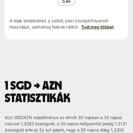
5 év
A díjak elrejtéséhez a valódi, piaci középárfolyamot
használjuk, alattomos felárak nélkül.
Tudj meg többet
1 SGD → AZN
statisztikák
A(z) SGD/AZN teljesítménye az elmúlt 30 napban a 30 napos
csúcsot 1,3292 összegnél, a 30 napos mélypontot pedig 1,3131
összegnél érte el. Ez azt jelenti, hogy a 30 napos átlag 1,3200