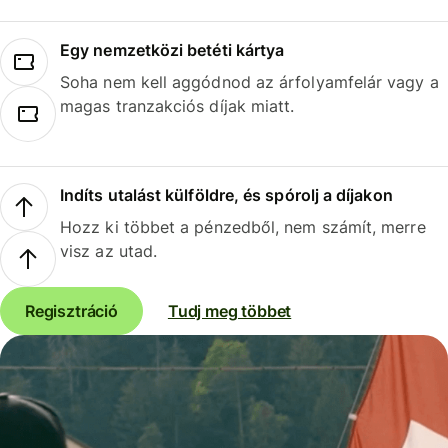
Egy nemzetközi betéti kártya
Soha nem kell aggódnod az árfolyamfelár vagy a
magas tranzakciós díjak miatt.
Indíts utalást külföldre, és spórolj a díjakon
Hozz ki többet a pénzedből, nem számít, merre
visz az utad.
Regisztráció
Tudj meg többet