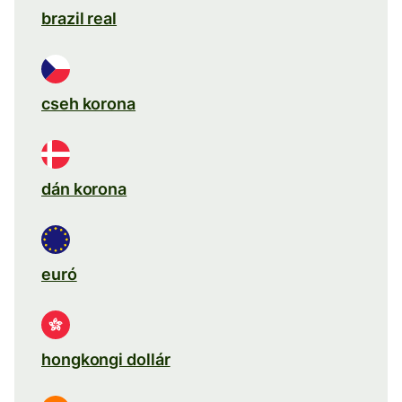
brazil real
cseh korona
dán korona
euró
hongkongi dollár