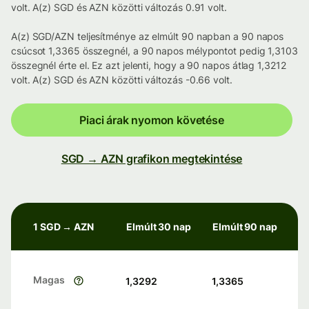
volt. A(z) SGD és AZN közötti változás 0.91 volt.
A(z) SGD/AZN teljesítménye az elmúlt 90 napban a 90 napos
csúcsot 1,3365 összegnél, a 90 napos mélypontot pedig 1,3103
összegnél érte el. Ez azt jelenti, hogy a 90 napos átlag 1,3212
volt. A(z) SGD és AZN közötti változás -0.66 volt.
Piaci árak nyomon követése
SGD → AZN grafikon megtekintése
1 SGD → AZN
Elmúlt 30 nap
Elmúlt 90 nap
Magas
1,3292
1,3365