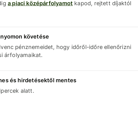
dig
a piaci középárfolyamot
kapod, rejtett díjaktól
k nyomon követése
venc pénznemeidet, hogy időről-időre ellenőrizni
si árfolyamaikat.
nes és hirdetésektől mentes
percek alatt.