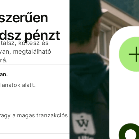
yszerűen
adsz pénzt
alsz, költesz és
van, megtalálható
rá.
an.
lanatok alatt.
vagy a magas tranzakciós