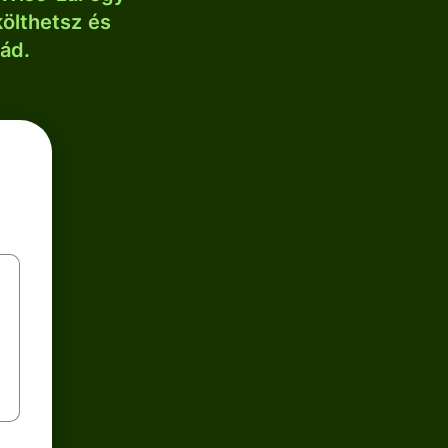
költhetsz és
lád.