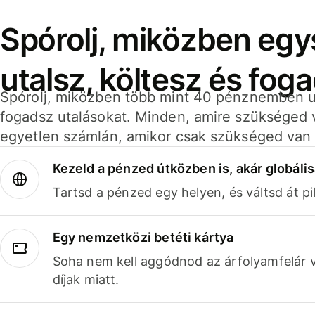
Spórolj, miközben eg
utalsz, költesz és fog
Spórolj, miközben több mint 40 pénznemben ut
fogadsz utalásokat. Minden, amire szükséged 
egyetlen számlán, amikor csak szükséged van 
Kezeld a pénzed útközben is, akár globális
Tartsd a pénzed egy helyen, és váltsd át pil
Egy nemzetközi betéti kártya
Soha nem kell aggódnod az árfolyamfelár 
díjak miatt.