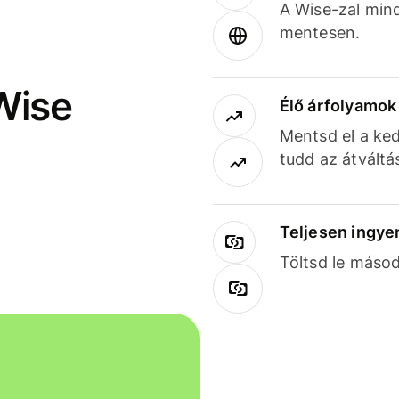
A Wise-zal min
mentesen.
Wise
Élő árfolyamo
Mentsd el a ked
tudd az átváltá
Teljesen ingye
Töltsd le másod