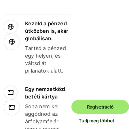
Kezeld a pénzed
útközben is, akár
globálisan.
Tartsd a pénzed
egy helyen, és
váltsd át
pillanatok alatt.
Egy nemzetközi
betéti kártya
Soha nem kell
Regisztráció
aggódnod az
Tudj meg többet
árfolyamfelár
vagy a magas