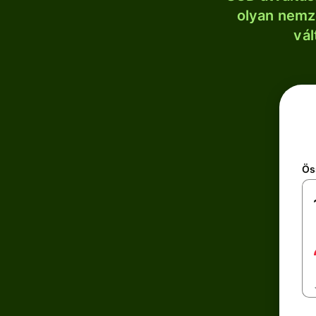
olyan nemze
vál
Ös