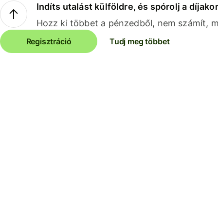
Indíts utalást külföldre, és spórolj a díjako
Hozz ki többet a pénzedből, nem számít, me
Regisztráció
Tudj meg többet