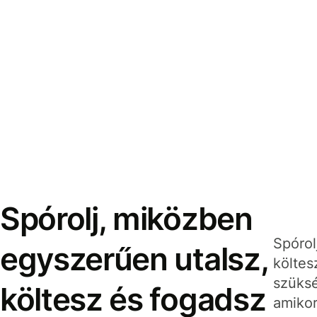
Spórolj, miközben
Spórol
egyszerűen utalsz,
költes
szüksé
költesz és fogadsz
amikor