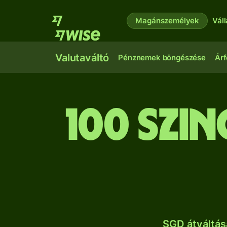
Magánszemélyek
Vál
Valutaváltó
Pénznemek böngészése
Árf
100 szi
SGD átváltás