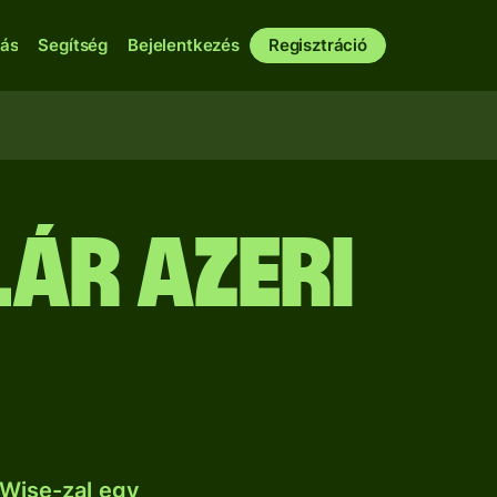
bás
Segítség
Bejelentkezés
Regisztráció
ár azeri
 Wise-zal egy