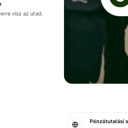
n
rre visz az utad.
Pénzátutalási 