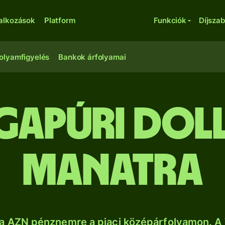
lalkozások
Platform
Funkciók
Díjsza
olyamfigyelés
Bankok árfolyamai
ngapúri doll
manatra
a AZN pénznemre a piaci középárfolyamon. A