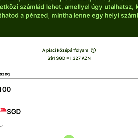
tközi számlád lehet, amellyel úgy utalhatsz, 
thatod a pénzed, mintha lenne egy helyi szám
A piaci középárfolyam
S$1 SGD = 1,327 AZN
szeg
SGD