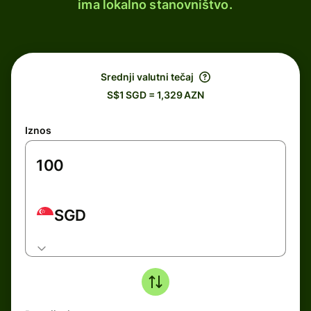
ima lokalno stanovništvo.
Srednji valutni tečaj
S$1 SGD = 1,329 AZN
Iznos
SGD