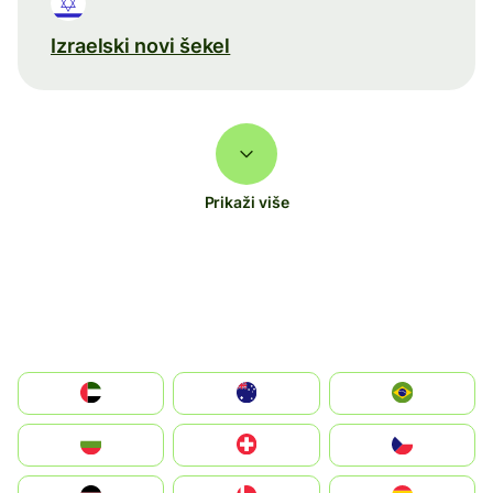
Izraelski novi šekel
Prikaži više
الإمارات العربية المتحدة
Australia
Brazil
България
Switzerland
Czechia