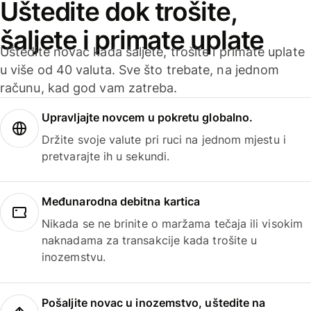
Uštedite dok trošite,
šaljete i primate uplate
Uštedite novac kada šaljete, trošite i primate uplate
u više od 40 valuta. Sve što trebate, na jednom
računu, kad god vam zatreba.
Upravljajte novcem u pokretu globalno.
Držite svoje valute pri ruci na jednom mjestu i
pretvarajte ih u sekundi.
Međunarodna debitna kartica
Nikada se ne brinite o maržama tečaja ili visokim
naknadama za transakcije kada trošite u
inozemstvu.
Pošaljite novac u inozemstvo, uštedite na