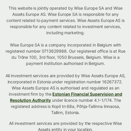
This website is jointly operated by Wise Europe SA and Wise
Assets Europe AS. Wise Europe SA is responsible for any
content related to payment services. Wise Assets Europe AS is
responsible for any content related to investment services,
including marketing.
Wise Europe SA is a company incorporated in Belgium with
registered number 0713629988. Our registered office is at Rue
du Trône 100, 3rd floor, 1050 Brussels, Belgium. Wise is a
payment institution authorised in Belgium.
All investment services are provided by Wise Assets Europe AS,
incorporated in Estonia under registration number 16267372.
Wise Assets Europe AS is authorised and regulated as an
investment firm by the
Estonian Financial Supervision and
Resolution Authority
under licence number 4.1-1/174. The
registered address is Kopli tn 68a, Põhja-Tallinna linnaosa,
Tallinn, Estonia.
All investment services are provided by the respective Wise
Assets
entity in your location
.