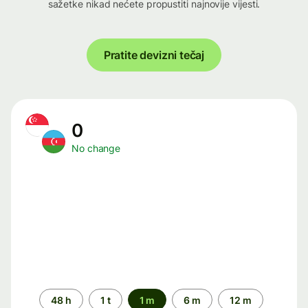
sažetke nikad nećete propustiti najnovije vijesti.
Pratite devizni tečaj
0
No change
Time
48 h
1 t
1 m
6 m
12 m