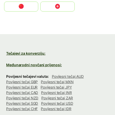
中国
中國香港特別行政區
Tečajevi za konverziju:
Međunarodni novčani prijenosi:
Povijesni tečajevi valuta:
Povijesni tečaj AUD
Povijesni tečaj GBP
Povijesni tečaj MXN
Povijesni tečaj EUR
Povijesni tečaj JPY
Povijesni tečaj CAD
Povijesni tečaj INR
Povijesni tečaj NZD
Povijesni tečaj ZAR
Povijesni tečaj SGD
Povijesni tečaj USD
Povijesni tečaj CHF
Povijesni tečaj IDR