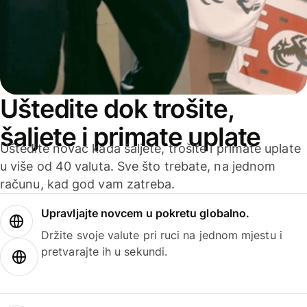
Uštedite dok trošite,
šaljete i primate uplate
Uštedite novac kada šaljete, trošite i primate uplate
u više od 40 valuta. Sve što trebate, na jednom
računu, kad god vam zatreba.
Upravljajte novcem u pokretu globalno.
Držite svoje valute pri ruci na jednom mjestu i
pretvarajte ih u sekundi.