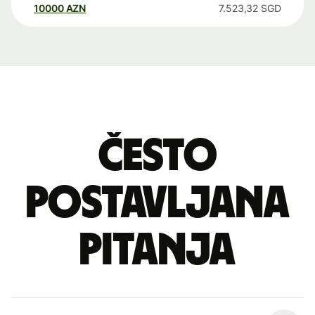
10000
AZN
7.523,32
SGD
Često
postavljana
pitanja