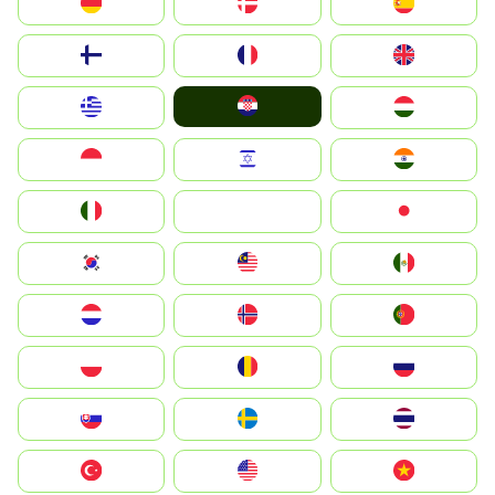
Deutschland
Denmark
España
Suomi
France
United Kingdom
Hrvatska
Greece
Magyarország
Indonesia
Israel
India
Italia
JA
Japan
South Korea
Malay
Mexico
Nederland
Norge
Portugal
Polska
România
Россия
Slovensko
Ruoŧŧa
ไทย
Türkiye
United States
Vietnam