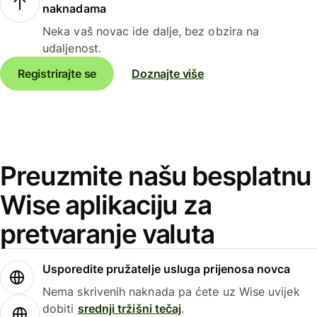
naknadama
Neka vaš novac ide dalje, bez obzira na
udaljenost.
Registrirajte se
Doznajte više
Preuzmite našu besplatnu
Wise aplikaciju za
pretvaranje valuta
Usporedite pružatelje usluga prijenosa novca
Nema skrivenih naknada pa ćete uz Wise uvijek
dobiti
srednji tržišni tečaj
.