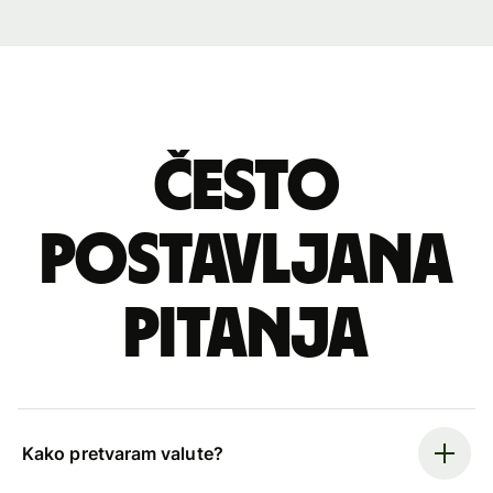
Često
postavljana
pitanja
Kako pretvaram valute?