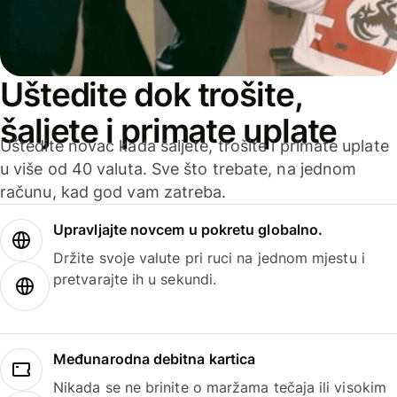
Uštedite dok trošite,
šaljete i primate uplate
Uštedite novac kada šaljete, trošite i primate uplate
u više od 40 valuta. Sve što trebate, na jednom
računu, kad god vam zatreba.
Upravljajte novcem u pokretu globalno.
Držite svoje valute pri ruci na jednom mjestu i
pretvarajte ih u sekundi.
Međunarodna debitna kartica
Nikada se ne brinite o maržama tečaja ili visokim