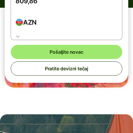
AZN
Pošaljite novac
Pratite devizni tečaj