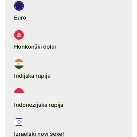
Euro
Honkonški dolar
Indijska rupija
Indonezijska rupija
Izraelski novi šekel