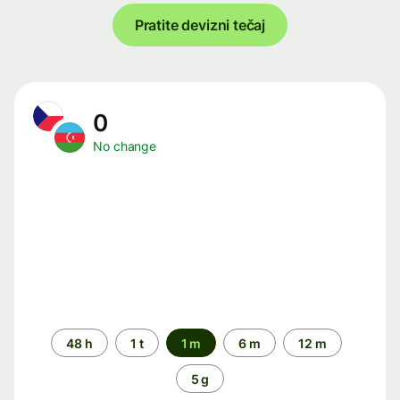
Pratite devizni tečaj
0
No change
Time
48 h
1 t
1 m
6 m
12 m
period
5 g