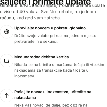
šaljete i primate uplate
Uštedite novac kada šaljete, trošite i primate uplate
u više od 40 valuta. Sve što trebate, na jednom
računu, kad god vam zatreba.
Upravljajte novcem u pokretu globalno.
Držite svoje valute pri ruci na jednom mjestu i
pretvarajte ih u sekundi.
Međunarodna debitna kartica
Nikada se ne brinite o maržama tečaja ili visokim
naknadama za transakcije kada trošite u
inozemstvu.
Pošaljite novac u inozemstvo, uštedite na
naknadama
Neka vaš novac ide dalje, bez obzira na