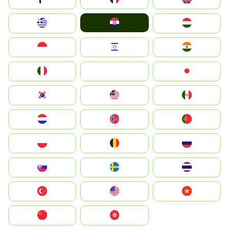
Hrvatska
Greece
Magyarország
Indonesia
Israel
India
Italia
JA
Japan
South Korea
Malay
Mexico
Nederland
Norge
Portugal
Polska
România
Россия
Slovensko
Ruoŧŧa
ไทย
Türkiye
United States
Vietnam
中国
中國香港特別行政區