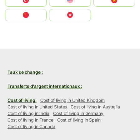
Türkiye
United States
Vietnam
中国
中國香港特別行政區
Taux de change :
Transferts d'argent internationaux :
Cost of living:
Cost of living in United Kingdom
Cost of living in United States
Cost of living in Australia
Cost of living in India
Cost of living in Germany
Cost of living in France
Cost of living in Spain
Cost of living in Canada