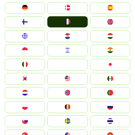
Deutschland
Denmark
España
France
Suomi
United Kingdom
Greece
Hrvatska
Magyarország
Indonesia
Israel
India
Italia
JA
Japan
South Korea
Malay
Mexico
Nederland
Norge
Portugal
Polska
România
Россия
Slovensko
Ruoŧŧa
ไทย