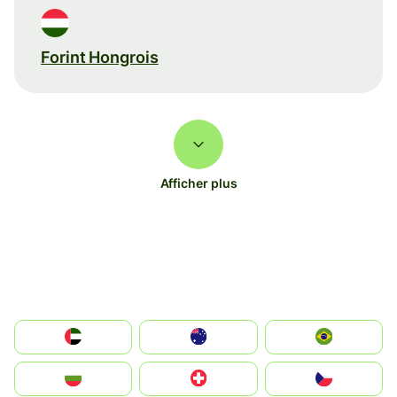
Forint Hongrois
Afficher plus
الإمارات العربية المتحدة
Australia
Brazil
България
Switzerland
Czechia