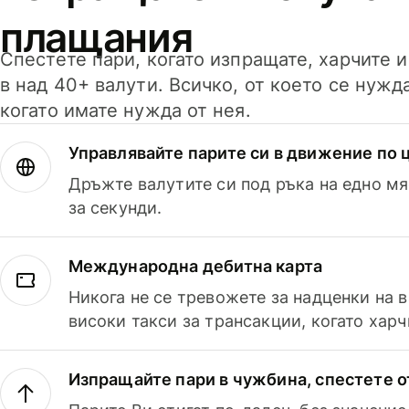
плащания
Спестете пари, когато изпращате, харчите 
в над 40+ валути. Всичко, от което се нужд
когато имате нужда от нея.
Управлявайте парите си в движение по ц
Дръжте валутите си под ръка на едно мя
за секунди.
Международна дебитна карта
Никога не се тревожете за надценки на 
високи такси за трансакции, когато харч
Изпращайте пари в чужбина, спестете о