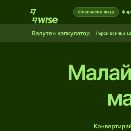
Физически лица
Фир
Валутен калкулатор
Търси всички в
Малай
ма
Конвертирай