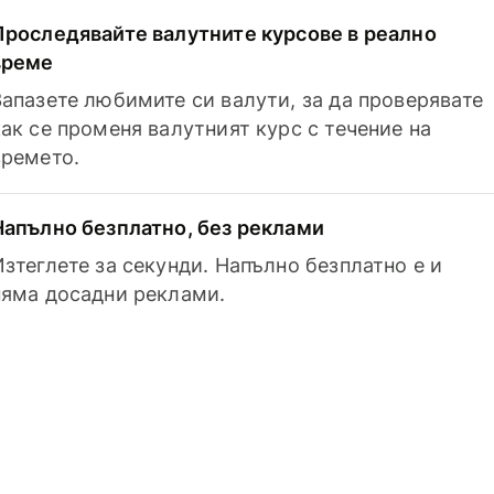
Проследявайте валутните курсове в реално
време
Запазете любимите си валути, за да проверявате
как се променя валутният курс с течение на
времето.
Напълно безплатно, без реклами
Изтеглете за секунди. Напълно безплатно е и
няма досадни реклами.