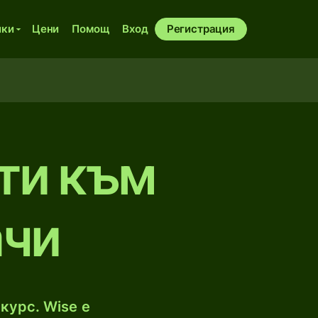
ики
Цени
Помощ
Вход
Регистрация
ти към
ачи
курс. Wise е