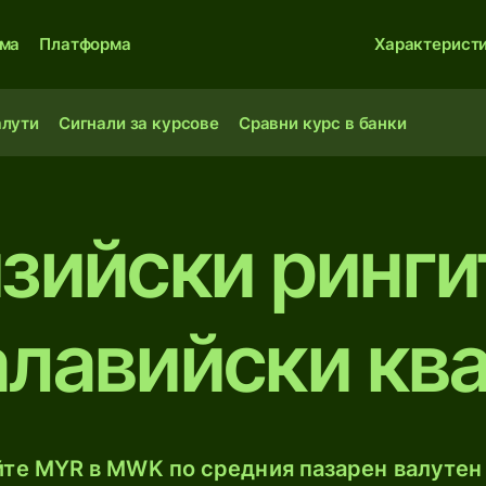
ма
Платформа
Характерист
алути
Сигнали за курсове
Сравни курс в банки
зийски ринги
лавийски кв
те MYR в MWK по средния пазарен валутен 