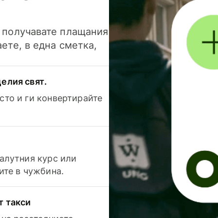
и получавате плащания
аете, в една сметка,
елия свят.
сто и ги конвертирайте
валутния курс или
ите в чужбина.
т такси