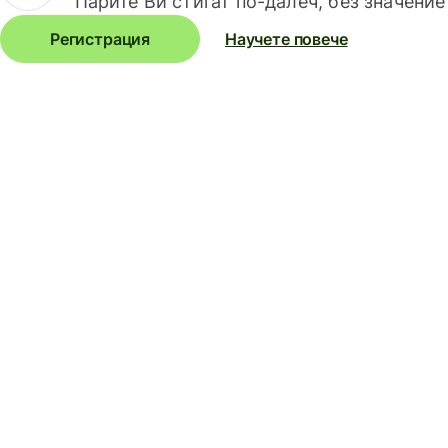
Парите Ви стигат по-далеч, без значение
Регистрация
Научете повече