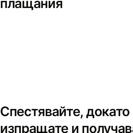
плащания
Спестявайте, докато
изпращате и получав