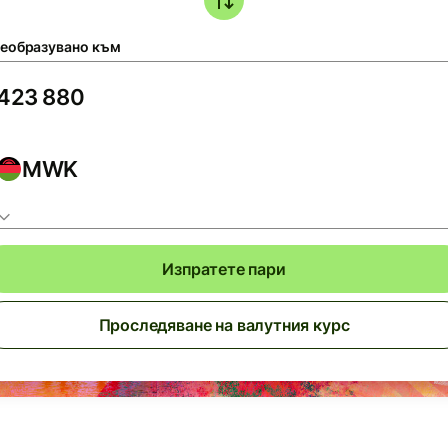
еобразувано към
MWK
Изпратете пари
Проследяване на валутния курс