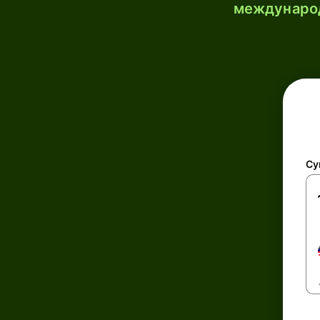
международ
Су