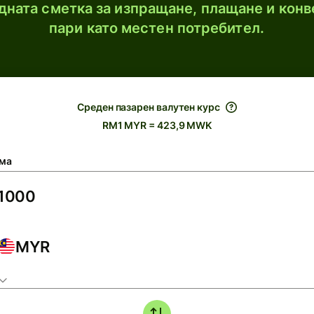
ната сметка за изпращане, плащане и конв
пари като местен потребител.
Среден пазарен валутен курс
RM1 MYR = 423,9 MWK
ма
MYR