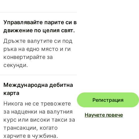
Управлявайте парите си в
движение по целия свят.
Дръжте валутите си под
ръка на едно място и ги
конвертирайте за
секунди.
Международна дебитна
карта
Регистрация
Никога не се тревожете
за надценки на валутния
Научете повече
курс или високи такси за
трансакции, когато
харчите в чужбина.