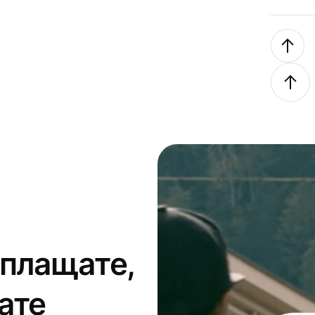
 плащате,
ате