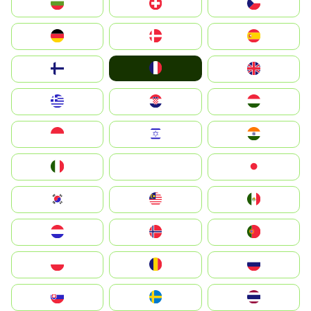
България
Switzerland
Czechia
Deutschland
Denmark
España
France
Suomi
United Kingdom
Greece
Hrvatska
Magyarország
Indonesia
Israel
India
Italia
JA
Japan
South Korea
Malay
Mexico
Nederland
Norge
Portugal
Polska
România
Россия
Slovensko
Ruoŧŧa
ไทย