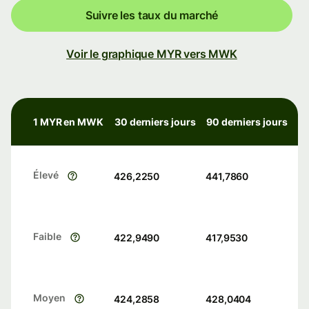
Suivre les taux du marché
Voir le graphique MYR vers MWK
1 MYR en MWK
30 derniers jours
90 derniers jours
Élevé
426,2250
441,7860
Faible
422,9490
417,9530
Moyen
424,2858
428,0404