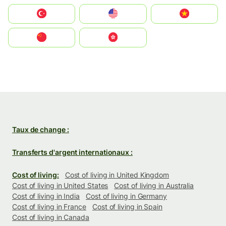
Türkiye
United States
Vietnam
中国
中國香港特別行政區
Taux de change :
Transferts d'argent internationaux :
Cost of living:
Cost of living in United Kingdom
Cost of living in United States
Cost of living in Australia
Cost of living in India
Cost of living in Germany
Cost of living in France
Cost of living in Spain
Cost of living in Canada