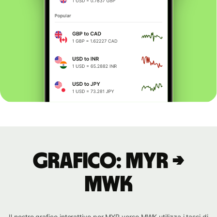
Grafico: MYR →
MWK
Il nostro grafico interattivo per MYR verso MWK utilizza i tassi di