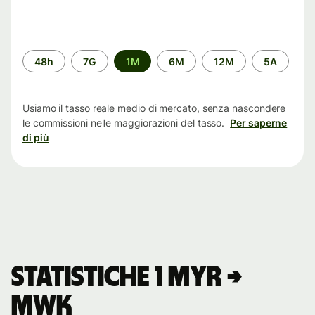
Periodo
48h
7G
1M
6M
12M
5A
di
tempo
Usiamo il tasso reale medio di mercato, senza nascondere
le commissioni nelle maggiorazioni del tasso.
Per saperne
di più
Statistiche 1 MYR →
MWK