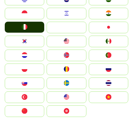
Indonesia
Israel
India
Italia
JA
Japan
South Korea
Malay
Mexico
Nederland
Norge
Portugal
Polska
România
Россия
Slovensko
Ruoŧŧa
ไทย
Türkiye
United States
Vietnam
中国
中國香港特別行政區