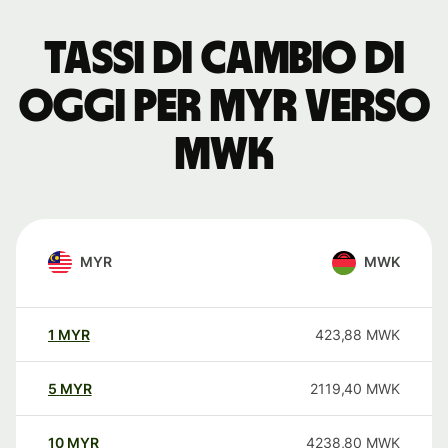
Tassi di cambio di
oggi per MYR verso
MWK
MYR
MWK
1
MYR
423,88
MWK
5
MYR
2119,40
MWK
10
MYR
4238,80
MWK