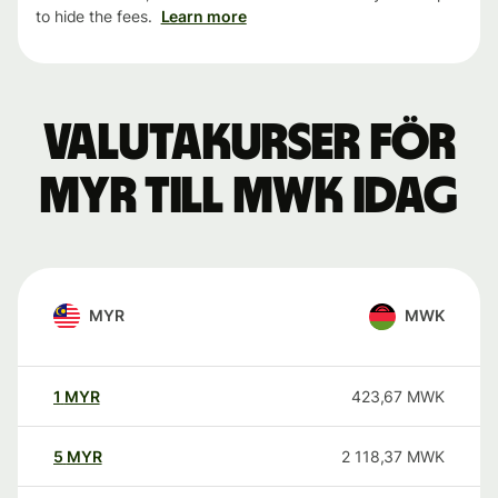
to hide the fees.
Learn more
Valutakurser för
MYR till MWK idag
MYR
MWK
1
MYR
423,67
MWK
5
MYR
2 118,37
MWK