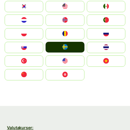
South Korea
Malay
Mexico
Nederland
Norge
Portugal
Polska
România
Россия
Ruoŧŧa
Slovensko
ไทย
Türkiye
United States
Vietnam
中国
中國香港特別行政區
Valutakurser: