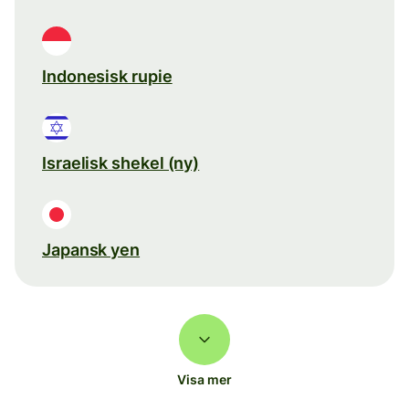
Indonesisk rupie
Israelisk shekel (ny)
Japansk yen
Visa mer