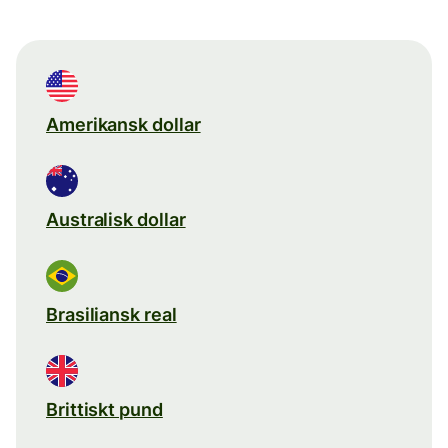
Amerikansk dollar
Australisk dollar
Brasiliansk real
Brittiskt pund