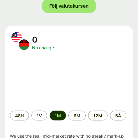
Följ valutakursen
0
No change
Time
48H
1V
1M
6M
12M
5Å
period
We use the real, mid-market rate with no sneaky mark-up