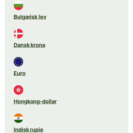
Bulgarisk lev
Dansk krona
Euro
Hongkong-dollar
Indisk rupie