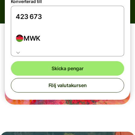
Konverterad till
MWK
Skicka pengar
Följ valutakursen