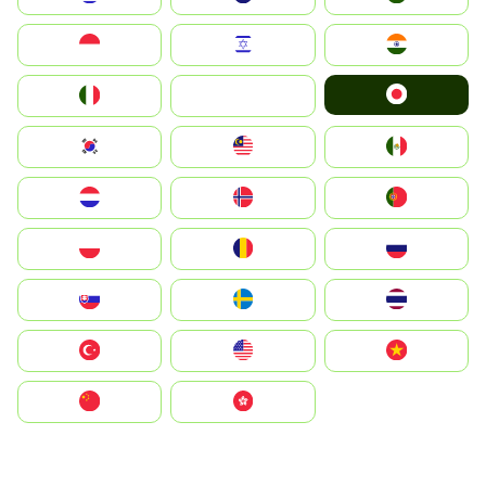
Indonesia
Israel
India
Japan
Italia
JA
South Korea
Malay
Mexico
Nederland
Norge
Portugal
Polska
România
Россия
Slovensko
Ruoŧŧa
ไทย
Türkiye
United States
Vietnam
中国
中國香港特別行政區