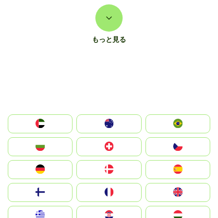
もっと見る
الإمارات العربية المتحدة
Australia
Brazil
България
Switzerland
Czechia
Deutschland
Denmark
España
Suomi
France
United Kingdom
Greece
Hrvatska
Magyarország