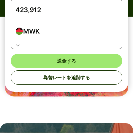
MWK
送金する
為替レートを追跡する