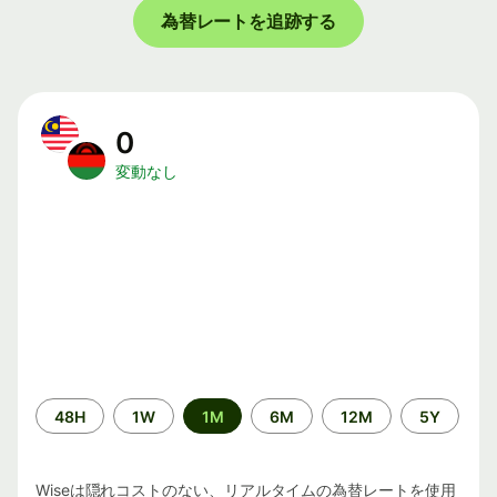
為替レートを追跡する
0
変動なし
期
48H
1W
1M
6M
12M
5Y
間
Wiseは隠れコストのない、リアルタイムの為替レートを使用