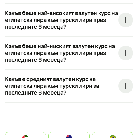
Какъв беше най-високият валутен курс на
египетска лира към турски лири през
последните 6 месеца?
Какъв беше най-ниският валутен курс на
египетска лира към турски лири през
последните 6 месеца?
Какъв е средният валутен курс на
египетска лира към турски лири за
последните 6 месеца?