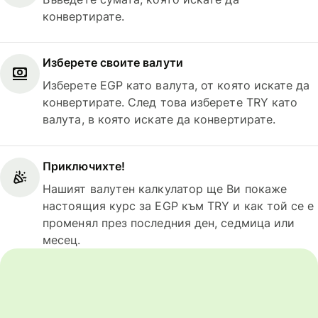
конвертирате.
Изберете своите валути
Изберете EGP като валута, от която искате да
конвертирате. След това изберете TRY като
валута, в която искате да конвертирате.
Приключихте!
Нашият валутен калкулатор ще Ви покаже
настоящия курс за EGP към TRY и как той се е
променял през последния ден, седмица или
месец.