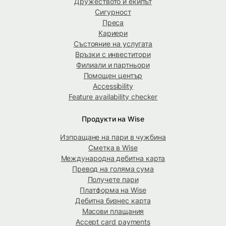
Дружеството и екипът
Сигурност
Преса
Кариери
Състояние на услугата
Връзки с инвеститори
Филиали и партньори
Помощен център
Accessibility
Feature availability checker
Продукти на Wise
Изпращане на пари в чужбина
Сметка в Wise
Международна дебитна карта
Превод на голяма сума
Получете пари
Платформа на Wise
Дебитна бизнес карта
Масови плащания
Accept card payments