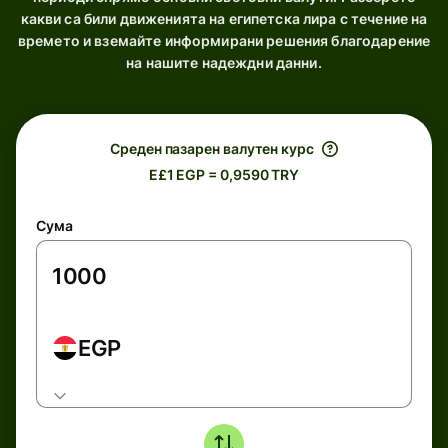
какви са били движенията на египетска лира с течение на
времето и вземайте информирани решения благодарение
на нашите надеждни данни.
Среден пазарен валутен курс
E£1 EGP = 0,9590 TRY
Сума
EGP