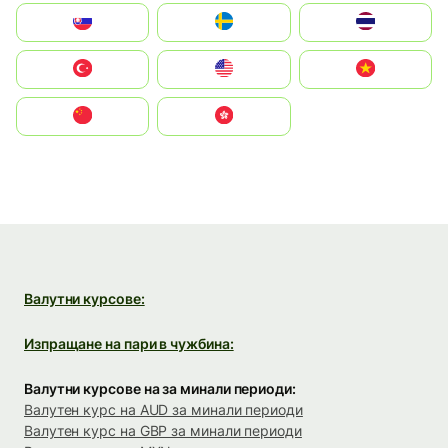
Slovensko
Ruoŧŧa
ไทย
Türkiye
United States
Vietnam
中国
中國香港特別行政區
Валутни курсове:
Изпращане на пари в чужбина:
Валутни курсове на за минали периоди:
Валутен курс на AUD за минали периоди
Валутен курс на GBP за минали периоди