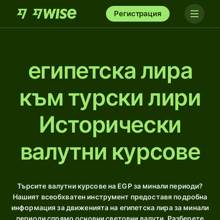
Регистрация
египетска лира
към турски лири
Исторически
валутни курсове
Търсите валутни курсове на EGP за минали периоди?
Нашият всеобхватен инструмент предоставя подробна
информация за движенията на египетска лира за минали
периоди спрямо основни световни валути. Разберете