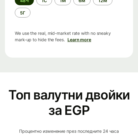
48Ч
1С
1М
6М
12М
period
5Г
We use the real, mid-market rate with no sneaky
mark-up to hide the fees.
Learn more
Топ валутни двойки
за EGP
Процентно изменение през последните 24 часа