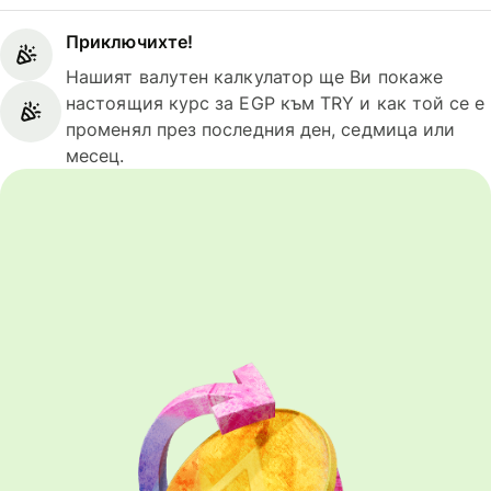
Приключихте!
Нашият валутен калкулатор ще Ви покаже
настоящия курс за EGP към TRY и как той се е
променял през последния ден, седмица или
месец.