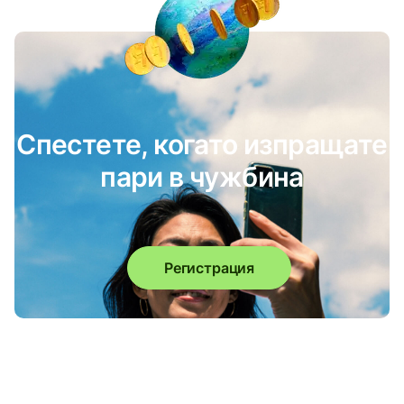
Спестете, когато изпращате
пари в чужбина
Регистрация