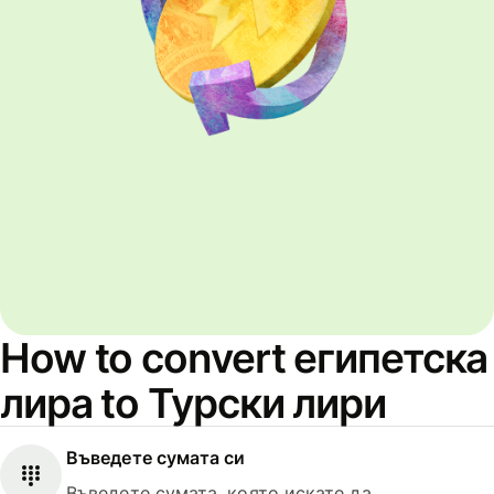
How to convert египетска
лира to Турски лири
Въведете сумата си
Въведете сумата, която искате да