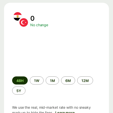
0
No change
Time
48H
1W
1M
6M
12M
period
5Y
We use the real, mid-market rate with no sneaky
mark-up to hide the fees.
Learn more