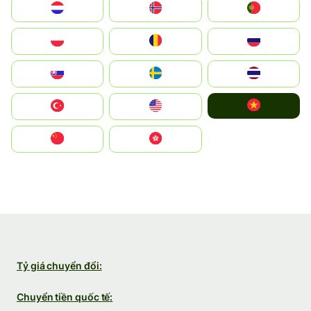
Nederland
Norge
Portugal
Polska
România
Россия
Slovensko
Ruoŧŧa
ไทย
Vietnam
Türkiye
United States
中国
中國香港特別行政區
Tỷ giá chuyển đổi:
Chuyển tiền quốc tế: