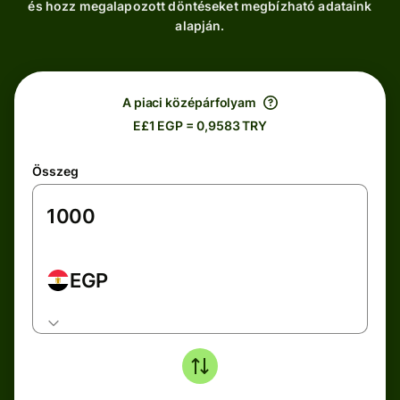
és hozz megalapozott döntéseket megbízható adataink
alapján.
A piaci középárfolyam
E£1 EGP = 0,9583 TRY
Összeg
EGP