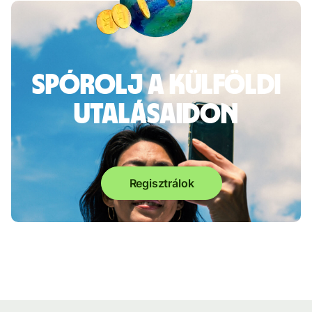
Spórolj a külföldi
utalásaidon
Regisztrálok