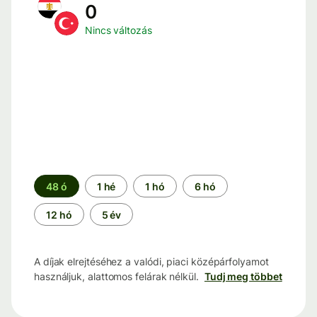
0
Nincs változás
Időszak
48 ó
1 hé
1 hó
6 hó
12 hó
5 év
A díjak elrejtéséhez a valódi, piaci középárfolyamot
használjuk, alattomos felárak nélkül.
Tudj meg többet