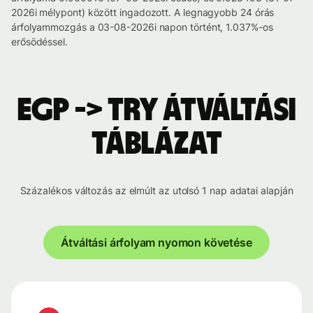
2026i mélypont) között ingadozott. A legnagyobb 24 órás
árfolyammozgás a 03-08-2026i napon történt, 1.037%-os
erősödéssel.
EGP -> TRY átváltási
táblázat
Százalékos változás az elmúlt az utolsó 1 nap adatai alapján
Átváltási árfolyam nyomon követése