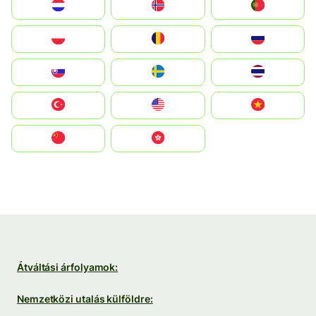
Nederland
Norge
Portugal
Polska
România
Россия
Slovensko
Ruoŧŧa
ไทย
Türkiye
United States
Vietnam
中国
中國香港特別行政區
Átváltási árfolyamok:
Nemzetközi utalás külföldre: