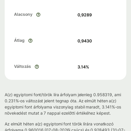
Alacsony
0,9289
Átlag
0,9430
Változás
3.14
%
A(z) egyiptomi font/török líra árfolyam jelenleg 0.958319, ami
0.231%-os változást jelent tegnap óta. Az elmúlt héten a(z)
egyiptomi font árfolyama viszonylag stabil maradt, 3.141%-os
növekedést mutat a 7 nappal ezelőtti értékéhez képest.
Az elmúlt héten a(z) egyiptomi font török lírára vonatkozó
árfolyama 0.960016 (07-08-2026i csúcs) és 0.928493 (31-07-