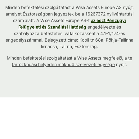
Minden befektetési szolgáltatást a Wise Assets Europe AS nyújt,
amelyet Észtországban jegyeztek be a 16267372 nyilvántartási
szám alatt. A Wise Assets Europe AS-t
az észt Pénzügyi
Felügyeleti és Szanálási Hatóság
engedélyezte és
szabályozza befektetési vállalkozásként a 4.1-1/174-es
engedélyszámmal. Bejegyzett címe: Kopli tn 68a, Põhja-Tallinna
linnaosa, Tallinn, Észtország.
Minden befektetési szolgáltatást a Wise Assets megfelelő,
a te
tartózkodási helyeden működő szervezeti egysége
nyújt.