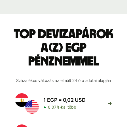
Top devizapárok
a(z) EGP
pénznemmel
Százalékos változás az elmúlt 24 óra adatai alapján
1 EGP = 0,02 USD
0.07%-kal több