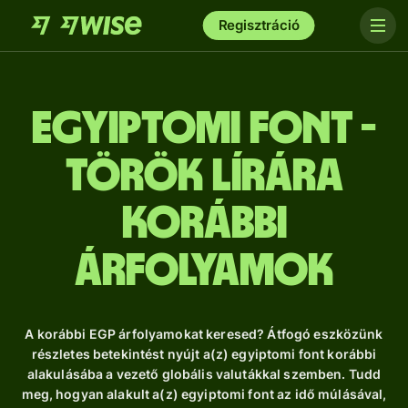
Regisztráció
egyiptomi font -
török lírára
Korábbi
árfolyamok
A korábbi EGP árfolyamokat keresed? Átfogó eszközünk
részletes betekintést nyújt a(z) egyiptomi font korábbi
alakulásába a vezető globális valutákkal szemben. Tudd
meg, hogyan alakult a(z) egyiptomi font az idő múlásával,