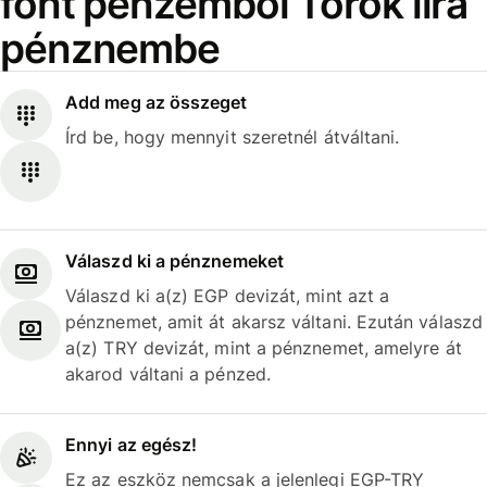
font pénzemből Török líra
pénznembe
Add meg az összeget
Írd be, hogy mennyit szeretnél átváltani.
Válaszd ki a pénznemeket
Válaszd ki a(z) EGP devizát, mint azt a
pénznemet, amit át akarsz váltani. Ezután válaszd
a(z) TRY devizát, mint a pénznemet, amelyre át
akarod váltani a pénzed.
Ennyi az egész!
Ez az eszköz nemcsak a jelenlegi EGP-TRY