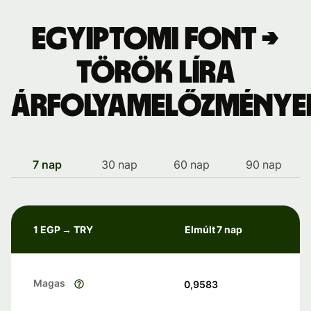
Egyiptomi font →
török líra
árfolyamelőzménye
7 nap
30 nap
60 nap
90 nap
1 EGP → TRY
Elmúlt 7 nap
Magas
0,9583