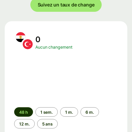
Suivez un taux de change
0
Aucun changement
Période
48 h
1 sem.
1 m.
6 m.
12 m.
5 ans