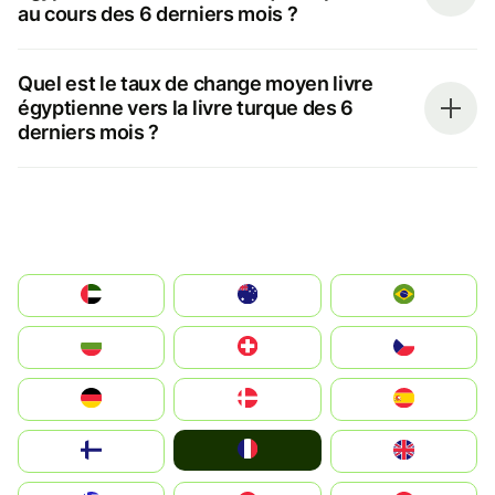
au cours des 6 derniers mois ?
Quel est le taux de change moyen livre
égyptienne vers la livre turque des 6
derniers mois ?
الإمارات العربية المتحدة
Australia
Brazil
България
Switzerland
Czechia
Deutschland
Denmark
España
France
Suomi
United Kingdom