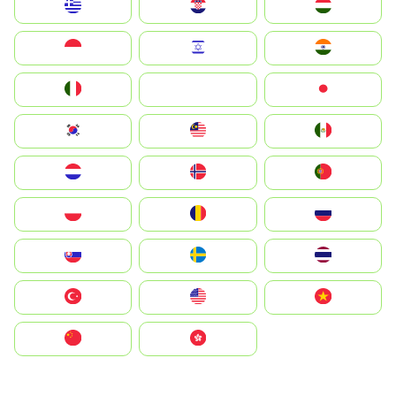
Greece
Hrvatska
Magyarország
Indonesia
Israel
India
Italia
JA
Japan
South Korea
Malay
Mexico
Nederland
Norge
Portugal
Polska
România
Россия
Slovensko
Ruoŧŧa
ไทย
Türkiye
United States
Vietnam
中国
中國香港特別行政區