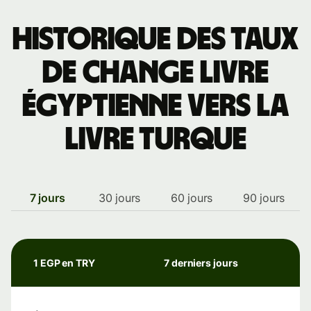
Historique des taux
de change livre
égyptienne vers la
livre turque
7 jours
30 jours
60 jours
90 jours
1 EGP en TRY
7 derniers jours