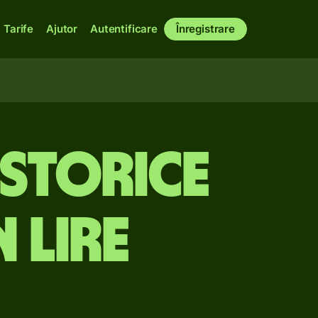
Tarife
Ajutor
Autentificare
Înregistrare
istorice
 lire