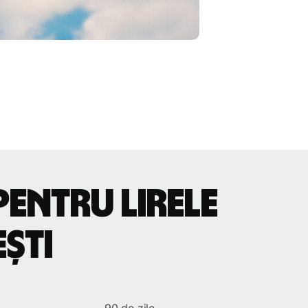
pentru lirele
ești