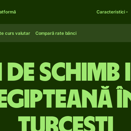
atformă
Caracteristici
te curs valutar
Compară rate bănci
 de schimb 
 egipteană în
turcești