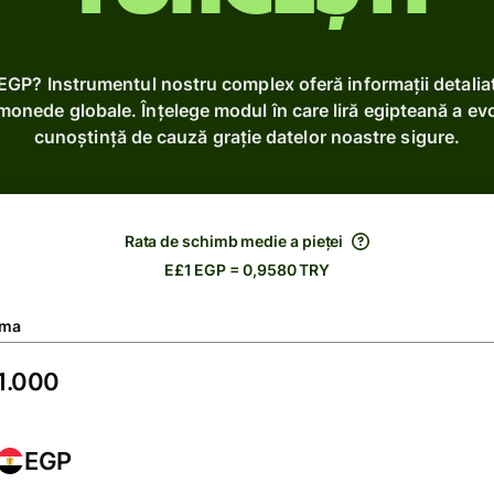
 EGP? Instrumentul nostru complex oferă informații detali
 monede globale. Înțelege modul în care liră egipteană a evol
cunoștință de cauză grație datelor noastre sigure.
Rata de schimb medie a pieței
E£1 EGP = 0,9580 TRY
ma
EGP