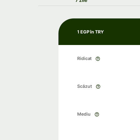
7 zile
1 EGP în TRY
Ridicat
Scăzut
Mediu