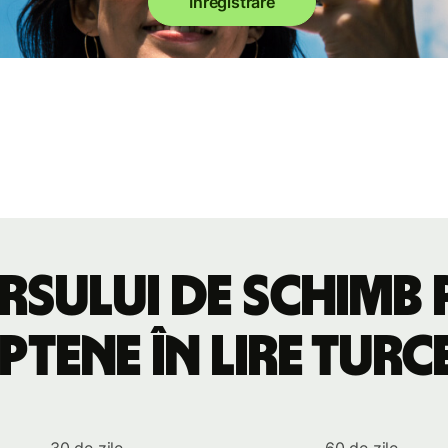
Înregistrare
rsului de schimb 
ptene în lire turc