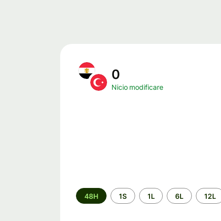
0
Nicio modificare
Perioada
48H
1S
1L
6L
12L