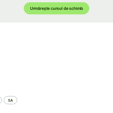
Urmărește cursul de schimb
5A