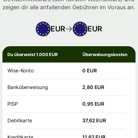
zeigen dir alle anfallenden Gebühren im Voraus an.
EUR
EUR
Du überweist 1.000 EUR
Überweisungskosten
Wise-Konto
0 EUR
Banküberweisung
2,80 EUR
PISP
0,95 EUR
Debitkarte
37,62 EUR
Kreditkarte
11,62 EUR