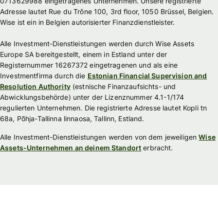
0713629988 eingetragenes Unternehmen. Unsere registrierte
Adresse lautet Rue du Trône 100, 3rd floor, 1050 Brüssel, Belgien.
Wise ist ein in Belgien autorisierter Finanzdienstleister.
Alle Investment-Dienstleistungen werden durch Wise Assets
Europe SA bereitgestellt, einem in Estland unter der
Registernummer 16267372 eingetragenen und als eine
Investmentfirma durch die
Estonian Financial Supervision and
Resolution Authority
(estnische Finanzaufsichts- und
Abwicklungsbehörde) unter der Lizenznummer 4.1-1/174
regulierten Unternehmen. Die registrierte Adresse lautet Kopli tn
68a, Põhja-Tallinna linnaosa, Tallinn, Estland.
Alle Investment-Dienstleistungen werden von dem jeweiligen
Wise
Assets-Unternehmen an deinem Standort
erbracht.