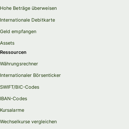
Hohe Beträge überweisen
Internationale Debitkarte
Geld empfangen
Assets
Ressourcen
Währungsrechner
Internationaler Börsenticker
SWIFT/BIC-Codes
IBAN-Codes
Kursalarme
Wechselkurse vergleichen