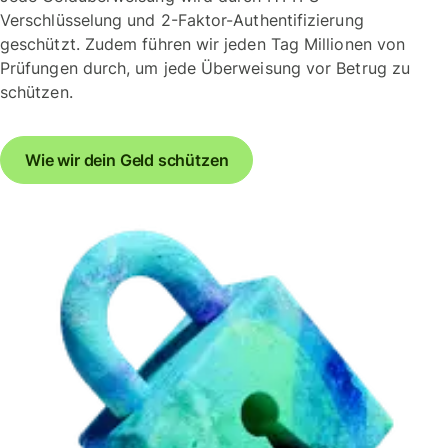
Verschlüsselung und 2-Faktor-Authentifizierung
geschützt. Zudem führen wir jeden Tag Millionen von
Prüfungen durch, um jede Überweisung vor Betrug zu
schützen.
Wie wir dein Geld schützen