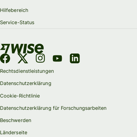
Hilfebereich
Service-Status
Rechtsdienstleistungen
Datenschutzerklärung
Cookie-Richtlinie
Datenschutzerklärung für Forschungsarbeiten
Beschwerden
Länderseite