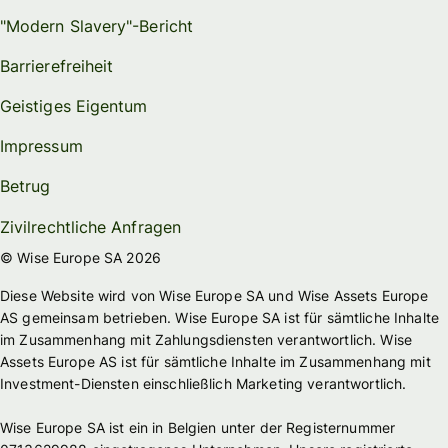
"Modern Slavery"-Bericht
Barrierefreiheit
Geistiges Eigentum
Impressum
Betrug
Zivilrechtliche Anfragen
© Wise Europe SA 2026
Diese Website wird von Wise Europe SA und Wise Assets Europe
AS gemeinsam betrieben. Wise Europe SA ist für sämtliche Inhalte
im Zusammenhang mit Zahlungsdiensten verantwortlich. Wise
Assets Europe AS ist für sämtliche Inhalte im Zusammenhang mit
Investment-Diensten einschließlich Marketing verantwortlich.
Wise Europe SA ist ein in Belgien unter der Registernummer