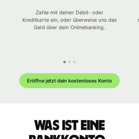
Zahle mit deiner Debit- oder
Kreditkarte ein, oder überweise uns das
Geld über dein Onlinebanking.
Eröffne jetzt dein kostenloses Konto
Was ist eine