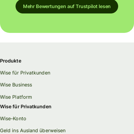
Mehr Bewertungen auf Trustpilot lesen
Produkte
Wise für Privatkunden
Wise Business
Wise Platform
Wise für Privatkunden
Wise-Konto
Geld ins Ausland überweisen