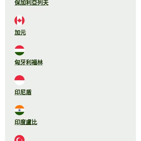
保加利亞列夫
加元
匈牙利福林
印尼盾
印度盧比