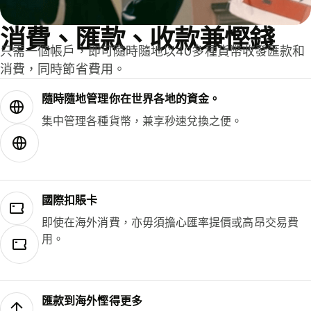
消費、匯款、收款兼慳錢
只需一個帳戶，即可隨時隨地以40多種貨幣收發匯款和
消費，同時節省費用。
隨時隨地管理你在世界各地的資金。
集中管理各種貨幣，兼享秒速兌換之便。
國際扣賬卡
即使在海外消費，亦毋須擔心匯率提價或高昂交易費
用。
匯款到海外慳得更多