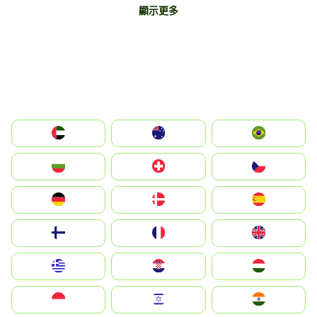
顯示更多
الإمارات العربية المتحدة
Australia
Brazil
България
Switzerland
Czechia
Deutschland
Denmark
España
Suomi
France
United Kingdom
Greece
Hrvatska
Magyarország
Indonesia
Israel
India