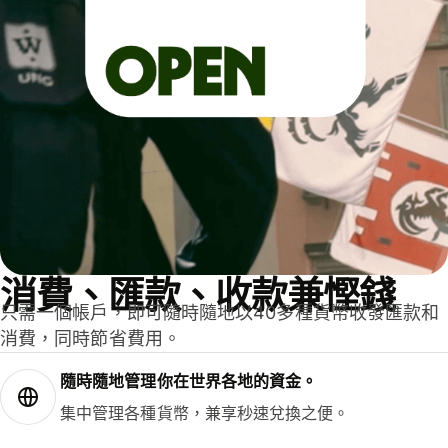
消費、匯款、收款兼慳錢
只需一個帳戶，即可隨時隨地以40多種貨幣收發匯款和
消費，同時節省費用。
隨時隨地管理你在世界各地的資金。
集中管理各種貨幣，兼享秒速兌換之便。