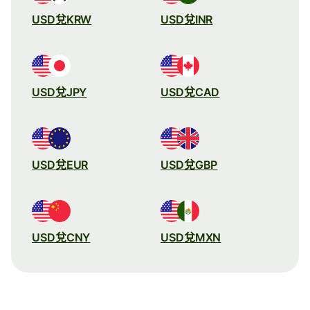
USD兌KRW
USD兌INR
USD兌JPY
USD兌CAD
USD兌EUR
USD兌GBP
USD兌CNY
USD兌MXN