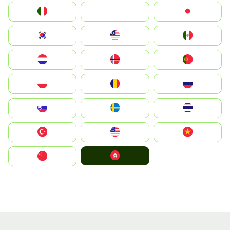
Italia
JA
Japan
South Korea
Malay
Mexico
Nederland
Norge
Portugal
Polska
România
Россия
Slovensko
Ruoŧŧa
ไทย
Türkiye
United States
Vietnam
中國香港特別行政區
中国