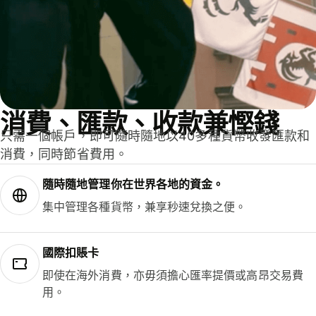
消費、匯款、收款兼慳錢
只需一個帳戶，即可隨時隨地以40多種貨幣收發匯款和
消費，同時節省費用。
隨時隨地管理你在世界各地的資金。
集中管理各種貨幣，兼享秒速兌換之便。
國際扣賬卡
即使在海外消費，亦毋須擔心匯率提價或高昂交易費
用。