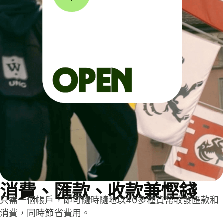
消費、匯款、收款兼慳錢
只需一個帳戶，即可隨時隨地以40多種貨幣收發匯款和
消費，同時節省費用。