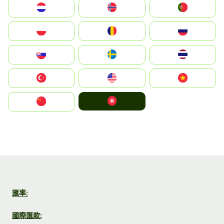
Nederland
Norge
Portugal
Polska
România
Россия
Slovensko
Ruoŧŧa
ไทย
Türkiye
United States
Vietnam
中國香港特別行政區
中国
匯率:
國際匯款: