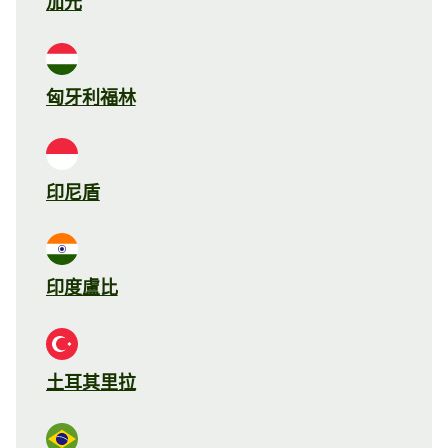
加元
匈牙利福林
印尼盾
印度盧比
土耳其里拉