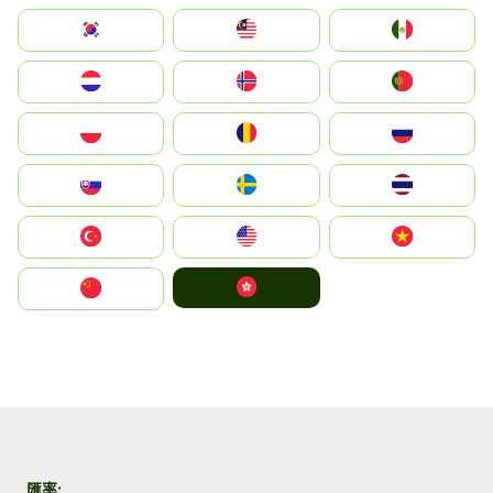
South Korea
Malay
Mexico
Nederland
Norge
Portugal
Polska
România
Россия
Slovensko
Ruoŧŧa
ไทย
Türkiye
United States
Vietnam
中國香港特別行政區
中国
匯率: