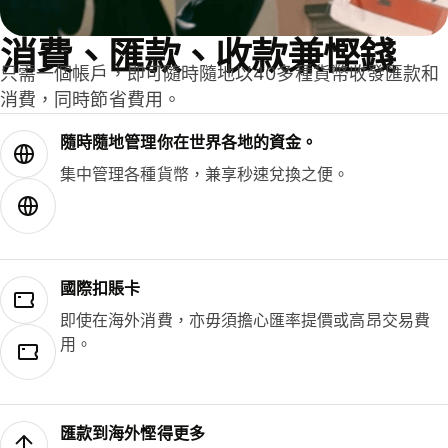
消費、匯款、收款兼慳錢
只需一個帳戶，即可隨時隨地以40多種貨幣收發匯款和
消費，同時節省費用。
隨時隨地管理你在世界各地的資金。
集中管理各種貨幣，兼享秒速兌換之便。
國際扣賬卡
即使在海外消費，亦毋須擔心匯率提價或高昂交易費
用。
匯款到海外慳得更多