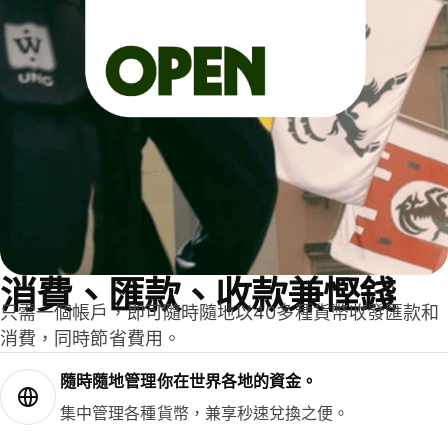
消費、匯款、收款兼慳錢
只需一個帳戶，即可隨時隨地以40多種貨幣收發匯款和
消費，同時節省費用。
隨時隨地管理你在世界各地的資金。
集中管理各種貨幣，兼享秒速兌換之便。