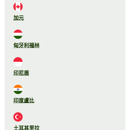
加元
匈牙利福林
印尼盾
印度盧比
土耳其里拉