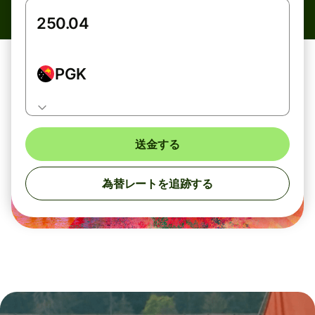
PGK
送金する
為替レートを追跡する