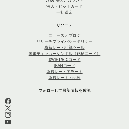
Wise 法人アカウント
法人デビットカード
一括送金
リソース
ニュースとブログ
リサーチプライバシーポリシー
為替レート計算ツール
国際ティッカーシンボル（銘柄コード）
SWIFT/BICコード
IBANコード
為替レートアラート
為替レートの比較
フォローして最新情報を確認