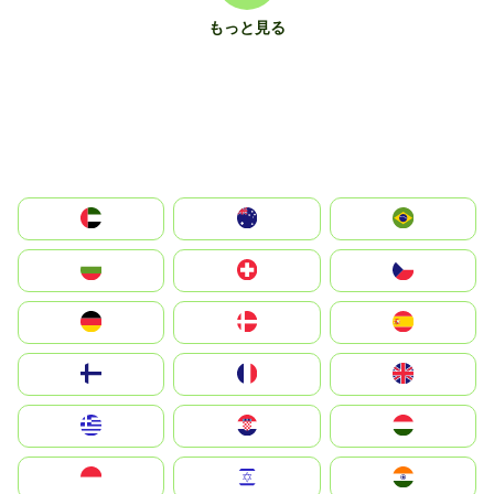
もっと見る
الإمارات العربية المتحدة
Australia
Brazil
България
Switzerland
Czechia
Deutschland
Denmark
España
Suomi
France
United Kingdom
Greece
Hrvatska
Magyarország
Indonesia
Israel
India