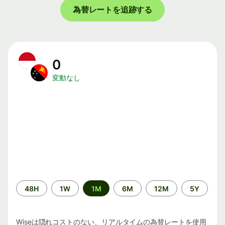
為替レートを追跡する
0
変動なし
期
48H
1W
1M
6M
12M
5Y
間
Wiseは隠れコストのない、リアルタイムの為替レートを使用