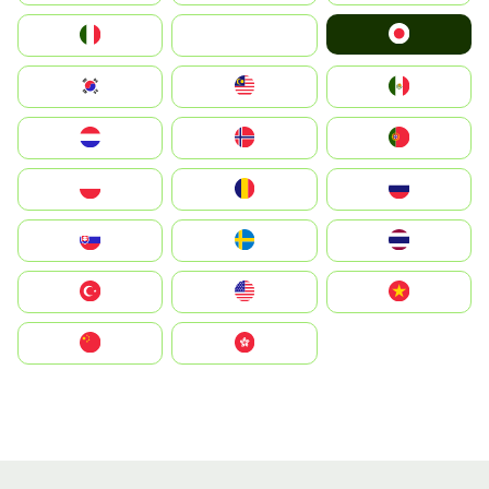
Japan
Italia
JA
South Korea
Malay
Mexico
Nederland
Norge
Portugal
Polska
România
Россия
Slovensko
Ruoŧŧa
ไทย
Türkiye
United States
Vietnam
中国
中國香港特別行政區