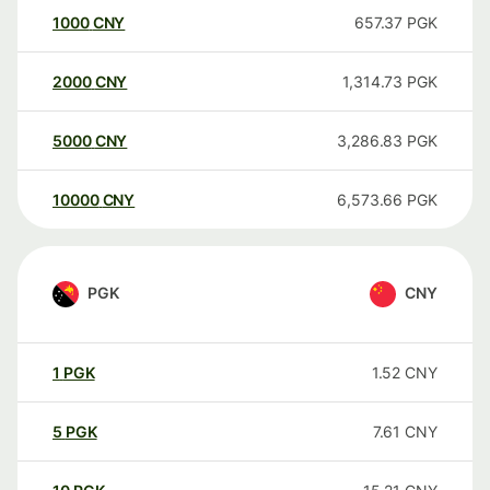
1000
CNY
657.37
PGK
2000
CNY
1,314.73
PGK
5000
CNY
3,286.83
PGK
10000
CNY
6,573.66
PGK
PGK
CNY
1
PGK
1.52
CNY
5
PGK
7.61
CNY