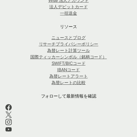
Wise 法人アカウント
法人デビットカード
一括送金
リソース
ニュースとブログ
リサーチプライバシーポリシー
為替レート計算ツール
国際ティッカーシンボル（銘柄コード）
SWIFT/BICコード
IBANコード
為替レートアラート
為替レートの比較
フォローして最新情報を確認