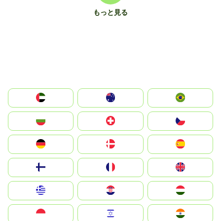
もっと見る
الإمارات العربية المتحدة
Australia
Brazil
България
Switzerland
Czechia
Deutschland
Denmark
España
Suomi
France
United Kingdom
Greece
Hrvatska
Magyarország
Indonesia
Israel
India