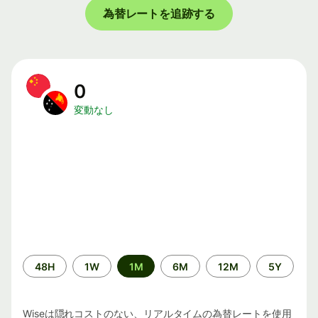
為替レートを追跡する
0
変動なし
期
48H
1W
1M
6M
12M
5Y
間
Wiseは隠れコストのない、リアルタイムの為替レートを使用