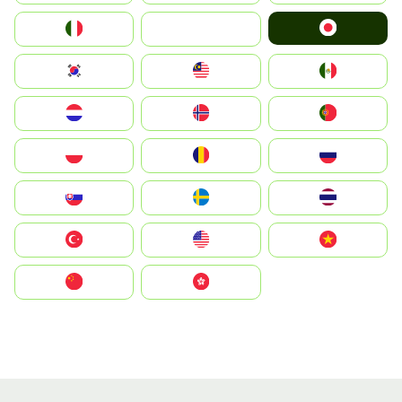
Japan
Italia
JA
South Korea
Malay
Mexico
Nederland
Norge
Portugal
Polska
România
Россия
Slovensko
Ruoŧŧa
ไทย
Türkiye
United States
Vietnam
中国
中國香港特別行政區