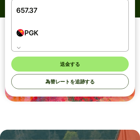
PGK
送金する
為替レートを追跡する