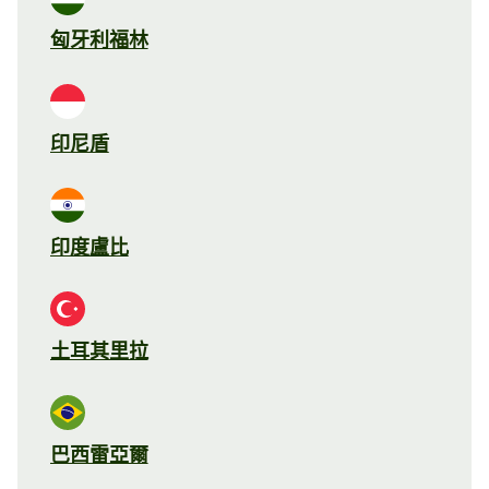
匈牙利福林
印尼盾
印度盧比
土耳其里拉
巴西雷亞爾