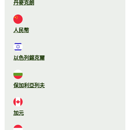
丹麥克朗
人民幣
以色列錫克爾
保加利亞列夫
加元