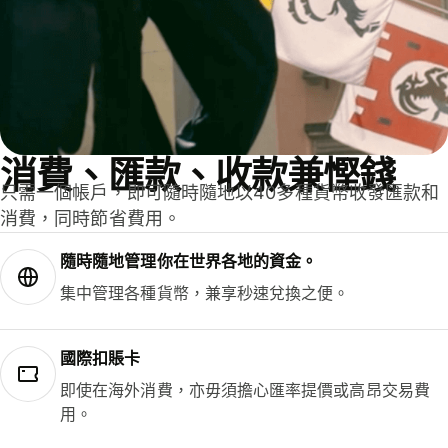
消費、匯款、收款兼慳錢
只需一個帳戶，即可隨時隨地以40多種貨幣收發匯款和
消費，同時節省費用。
隨時隨地管理你在世界各地的資金。
集中管理各種貨幣，兼享秒速兌換之便。
國際扣賬卡
即使在海外消費，亦毋須擔心匯率提價或高昂交易費
用。