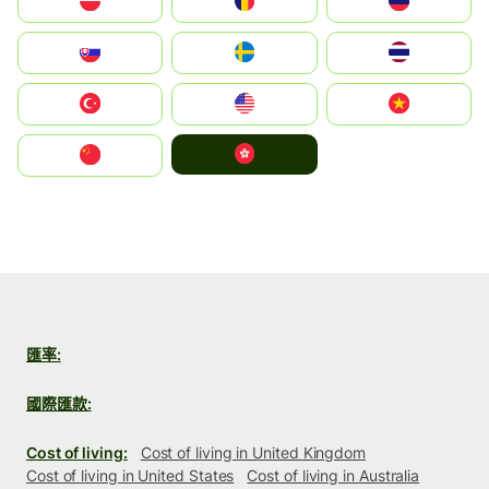
Polska
România
Россия
Slovensko
Ruoŧŧa
ไทย
Türkiye
United States
Vietnam
中國香港特別行政區
中国
匯率:
國際匯款:
Cost of living:
Cost of living in United Kingdom
Cost of living in United States
Cost of living in Australia