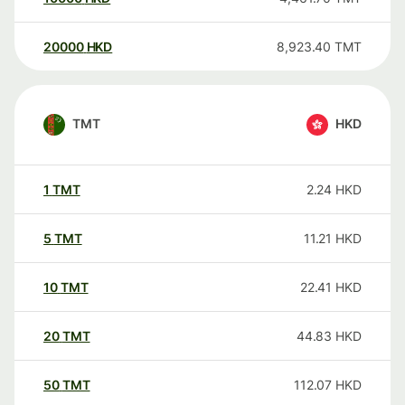
20000
HKD
8,923.40
TMT
TMT
HKD
1
TMT
2.24
HKD
5
TMT
11.21
HKD
10
TMT
22.41
HKD
20
TMT
44.83
HKD
50
TMT
112.07
HKD