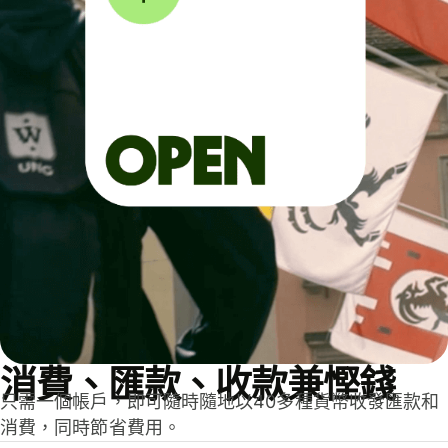
消費、匯款、收款兼慳錢
只需一個帳戶，即可隨時隨地以40多種貨幣收發匯款和
消費，同時節省費用。