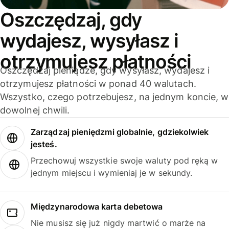
Oszczędzaj, gdy
wydajesz, wysyłasz i
otrzymujesz płatności
Oszczędzaj pieniądze, gdy wysyłasz, wydajesz i
otrzymujesz płatności w ponad 40 walutach.
Wszystko, czego potrzebujesz, na jednym koncie, w
dowolnej chwili.
Zarządzaj pieniędzmi globalnie, gdziekolwiek
jesteś.
Przechowuj wszystkie swoje waluty pod ręką w
jednym miejscu i wymieniaj je w sekundy.
Międzynarodowa karta debetowa
Nie musisz się już nigdy martwić o marże na