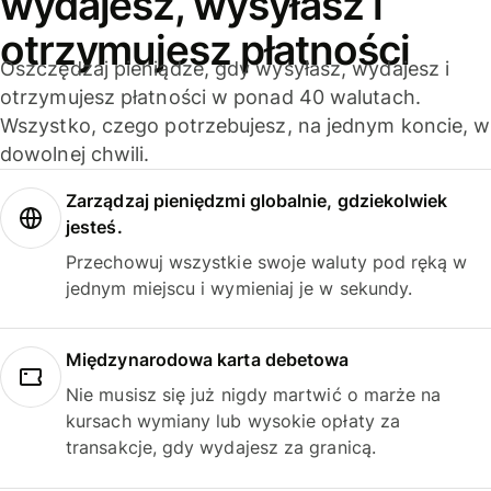
wydajesz, wysyłasz i
otrzymujesz płatności
Oszczędzaj pieniądze, gdy wysyłasz, wydajesz i
otrzymujesz płatności w ponad 40 walutach.
Wszystko, czego potrzebujesz, na jednym koncie, w
dowolnej chwili.
Zarządzaj pieniędzmi globalnie, gdziekolwiek
jesteś.
Przechowuj wszystkie swoje waluty pod ręką w
jednym miejscu i wymieniaj je w sekundy.
Międzynarodowa karta debetowa
Nie musisz się już nigdy martwić o marże na
kursach wymiany lub wysokie opłaty za
transakcje, gdy wydajesz za granicą.