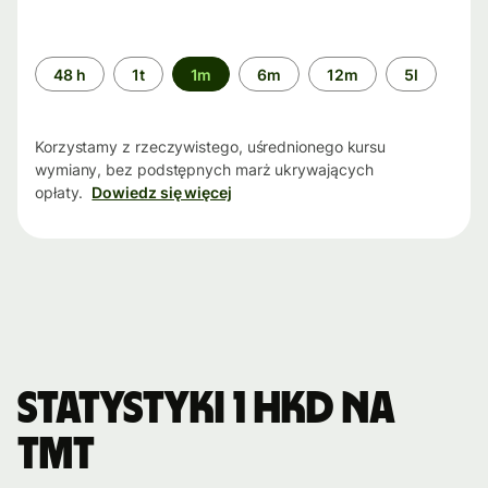
Przedział
48 h
1t
1m
6m
12m
5l
czasu
Korzystamy z rzeczywistego, uśrednionego kursu
wymiany, bez podstępnych marż ukrywających
opłaty.
Dowiedz się więcej
Statystyki 1 HKD na
TMT