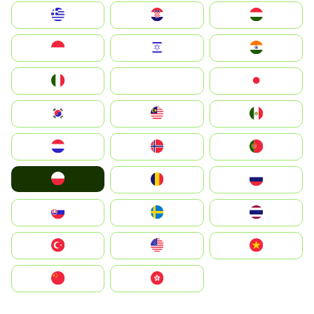
Greece
Hrvatska
Magyarország
Indonesia
Israel
India
Italia
JA
Japan
South Korea
Malay
Mexico
Nederland
Norge
Portugal
Polska
România
Россия
Slovensko
Ruoŧŧa
ไทย
Türkiye
United States
Vietnam
中国
中國香港特別行政區