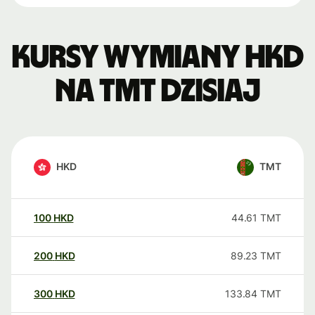
Kursy wymiany HKD
na TMT dzisiaj
HKD
TMT
100
HKD
44.61
TMT
200
HKD
89.23
TMT
300
HKD
133.84
TMT