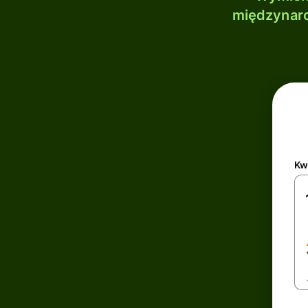
międzynaro
Kw