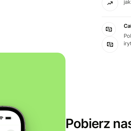
ja
Ca
Po
ir
Pobierz na