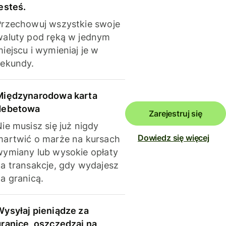
esteś.
Przechowuj wszystkie swoje
waluty pod ręką w jednym
iejscu i wymieniaj je w
sekundy.
Międzynarodowa karta
debetowa
Zarejestruj się
ie musisz się już nigdy
Dowiedz się więcej
martwić o marże na kursach
wymiany lub wysokie opłaty
za transakcje, gdy wydajesz
a granicą.
Wysyłaj pieniądze za
granicę, oszczędzaj na