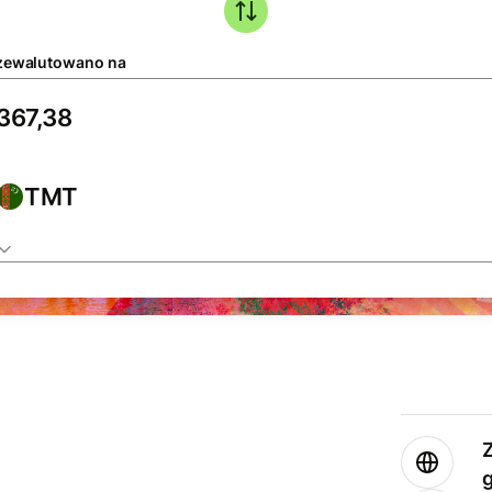
zewalutowano na
TMT