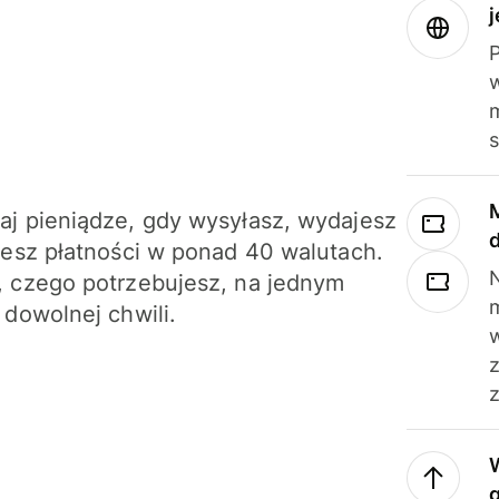
j
m
j pieniądze, gdy wysyłasz, wydajesz
jesz płatności w ponad 40 walutach.
N
 czego potrzebujesz, na jednym
 dowolnej chwili.
z