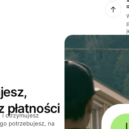
j
jesz,
z płatności
 i otrzymujesz
go potrzebujesz, na