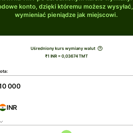
dowe konto, dzięki któremu możesz wysyłać
wymieniać pieniądze jak miejscowi.
Uśredniony kurs wymiany walut
₹1 INR = 0,03674 TMT
ota:
INR