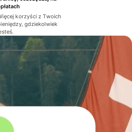
opłatach
Więcej korzyści z Twoich
pieniędzy, gdziekolwiek
esteś.