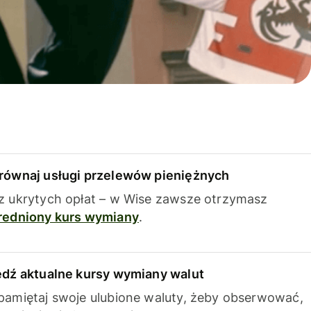
równaj usługi przelewów pieniężnych
z ukrytych opłat – w Wise zawsze otrzymasz
redniony kurs wymiany
.
edź aktualne kursy wymiany walut
pamiętaj swoje ulubione waluty, żeby obserwować,