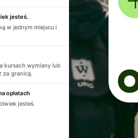
iek jesteś.
ką w jednym miejscu i
na kursach wymiany lub
 za granicą.
na opłatach
olwiek jesteś.