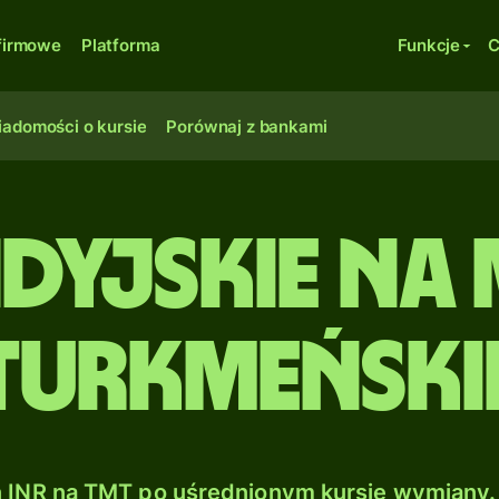
firmowe
Platforma
Funkcje
C
adomości o kursie
Porównaj z bankami
ndyjskie n
turkmeński
INR na TMT po uśrednionym kursie wymiany.