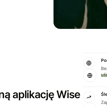
Po
Be
uś
ną aplikację Wise
Śl
Za