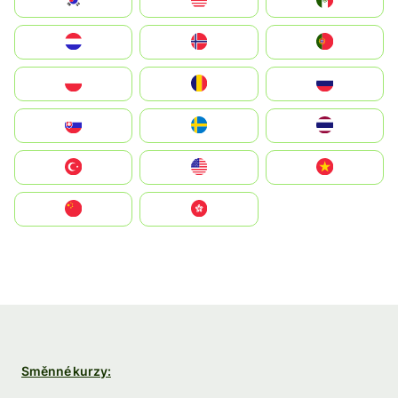
South Korea
Malay
Mexico
Nederland
Norge
Portugal
Polska
România
Россия
Slovensko
Ruoŧŧa
ไทย
Türkiye
United States
Vietnam
中国
中國香港特別行政區
Směnné kurzy: