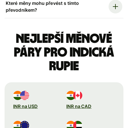
Které měny mohu převést s tímto
převodníkem?
Nejlepší měnové
páry pro indická
rupie
INR na USD
INR na CAD