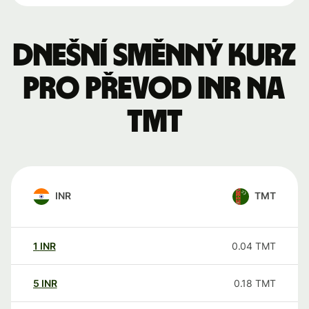
Dnešní směnný kurz
pro převod INR na
TMT
INR
TMT
1
INR
0.04
TMT
5
INR
0.18
TMT