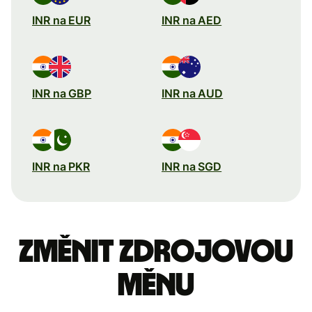
INR na EUR
INR na AED
INR na GBP
INR na AUD
INR na PKR
INR na SGD
Změnit zdrojovou
měnu