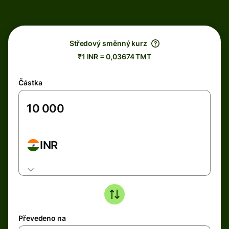
Středový směnný kurz
₹1 INR = 0,03674 TMT
Částka
INR
Převedeno na