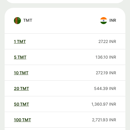
TMT
INR
1
TMT
27.22
INR
5
TMT
136.10
INR
10
TMT
272.19
INR
20
TMT
544.39
INR
50
TMT
1,360.97
INR
100
TMT
2,721.93
INR