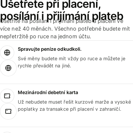
Ušetřete při placení,
posílání i přijímání plateb
Ušetříte na posílání i přijímání plateb a placení ve
více než 40 měnách. Všechno potřebné budete mít
nepřetržitě po ruce na jednom účtu.
Spravujte peníze odkudkoli.
Své měny budete mít vždy po ruce a můžete je
rychle převádět na jiné.
Mezinárodní debetní karta
Už nebudete muset řešit kurzové marže a vysoké
poplatky za transakce při placení v zahraničí.