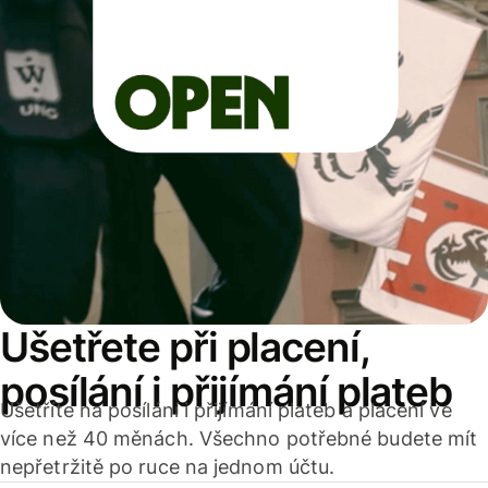
Ušetřete při placení,
posílání i přijímání plateb
Ušetříte na posílání i přijímání plateb a placení ve
více než 40 měnách. Všechno potřebné budete mít
nepřetržitě po ruce na jednom účtu.