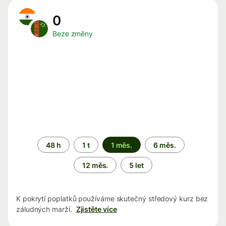
0
Beze změny
Časové
48 h
1 t
1 měs.
6 měs.
období
12 měs.
5 let
K pokrytí poplatků používáme skutečný středový kurz bez
záludných marží.
Zjistěte více