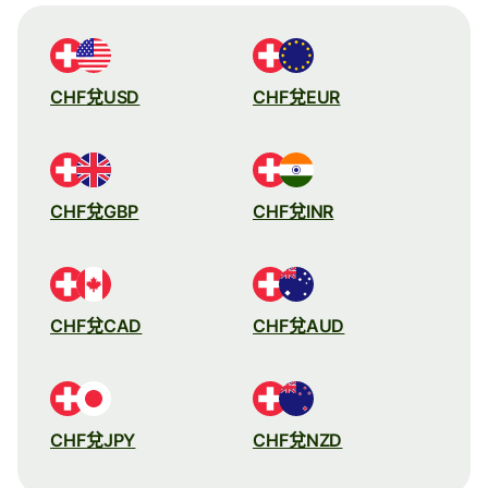
CHF兌USD
CHF兌EUR
CHF兌GBP
CHF兌INR
CHF兌CAD
CHF兌AUD
CHF兌JPY
CHF兌NZD