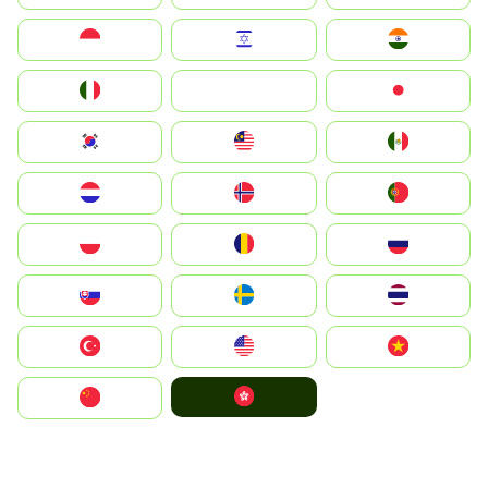
Indonesia
Israel
India
Italia
JA
Japan
South Korea
Malay
Mexico
Nederland
Norge
Portugal
Polska
România
Россия
Slovensko
Ruoŧŧa
ไทย
Türkiye
United States
Vietnam
中國香港特別行政區
中国