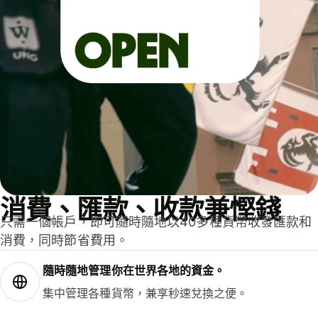
消費、匯款、收款兼慳錢
只需一個帳戶，即可隨時隨地以40多種貨幣收發匯款和
消費，同時節省費用。
隨時隨地管理你在世界各地的資金。
集中管理各種貨幣，兼享秒速兌換之便。