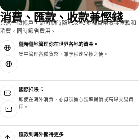
消費、匯款、收款兼慳錢
只需一個帳戶，即可隨時隨地以40多種貨幣收發匯款和
消費，同時節省費用。
隨時隨地管理你在世界各地的資金。
集中管理各種貨幣，兼享秒速兌換之便。
國際扣賬卡
即使在海外消費，亦毋須擔心匯率提價或高昂交易費
用。
匯款到海外慳得更多