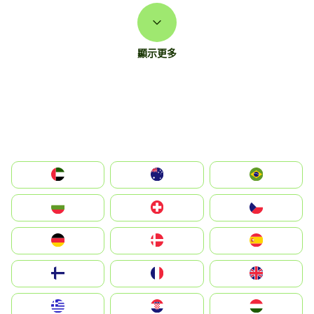
顯示更多
الإمارات العربية المتحدة
Australia
Brazil
България
Switzerland
Czechia
Deutschland
Denmark
España
Suomi
France
United Kingdom
Greece
Hrvatska
Magyarország