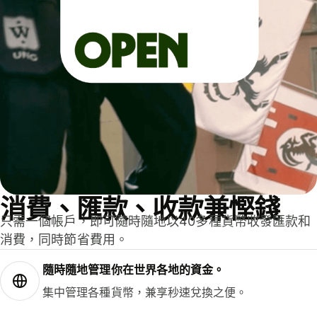
消費、匯款、收款兼慳錢
只需一個帳戶，即可隨時隨地以40多種貨幣收發匯款和
消費，同時節省費用。
隨時隨地管理你在世界各地的資金。
集中管理各種貨幣，兼享秒速兌換之便。