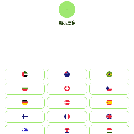
顯示更多
الإمارات العربية المتحدة
Australia
Brazil
България
Switzerland
Czechia
Deutschland
Denmark
España
Suomi
France
United Kingdom
Greece
Hrvatska
Magyarország