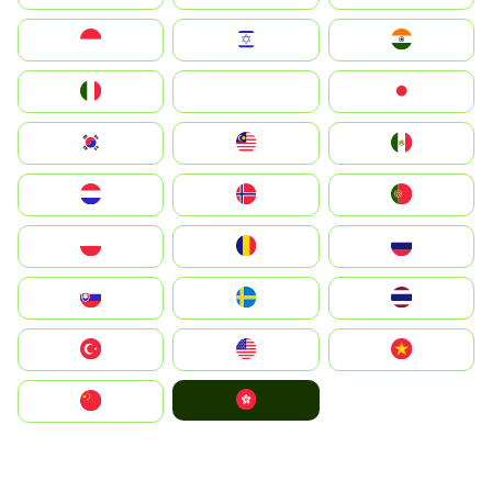
Indonesia
Israel
India
Italia
JA
Japan
South Korea
Malay
Mexico
Nederland
Norge
Portugal
Polska
România
Россия
Slovensko
Ruoŧŧa
ไทย
Türkiye
United States
Vietnam
中國香港特別行政區
中国