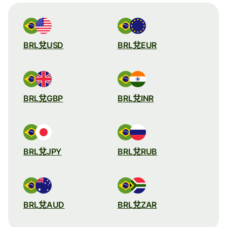
BRL兌USD
BRL兌EUR
BRL兌GBP
BRL兌INR
BRL兌JPY
BRL兌RUB
BRL兌AUD
BRL兌ZAR