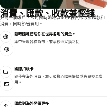
消費、匯款、收款兼慳錢
只需一個帳戶，即可隨時隨地以40多種貨幣收發匯款和
消費，同時節省費用。
隨時隨地管理你在世界各地的資金。
集中管理各種貨幣，兼享秒速兌換之便。
國際扣賬卡
即使在海外消費，亦毋須擔心匯率提價或高昂交易費
用。
匯款到海外慳得更多