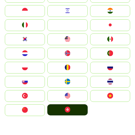
Indonesia
Israel
India
Italia
JA
Japan
South Korea
Malay
Mexico
Nederland
Norge
Portugal
Polska
România
Россия
Slovensko
Ruoŧŧa
ไทย
Türkiye
United States
Vietnam
中國香港特別行政區
中国