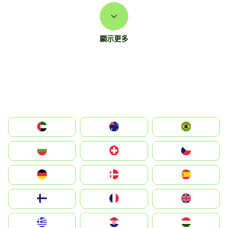
顯示更多
الإمارات العربية المتحدة
Australia
Brazil
България
Switzerland
Czechia
Deutschland
Denmark
España
Suomi
France
United Kingdom
Greece
Hrvatska
Magyarország