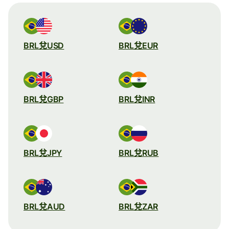
BRL兌USD
BRL兌EUR
BRL兌GBP
BRL兌INR
BRL兌JPY
BRL兌RUB
BRL兌AUD
BRL兌ZAR