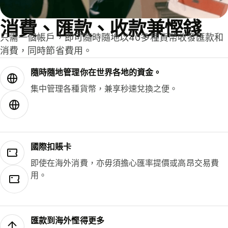
消費、匯款、收款兼慳錢
只需一個帳戶，即可隨時隨地以40多種貨幣收發匯款和
消費，同時節省費用。
隨時隨地管理你在世界各地的資金。
集中管理各種貨幣，兼享秒速兌換之便。
國際扣賬卡
即使在海外消費，亦毋須擔心匯率提價或高昂交易費
用。
匯款到海外慳得更多