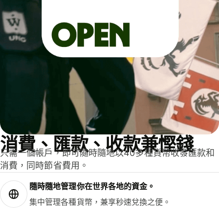
消費、匯款、收款兼慳錢
只需一個帳戶，即可隨時隨地以40多種貨幣收發匯款和
消費，同時節省費用。
隨時隨地管理你在世界各地的資金。
集中管理各種貨幣，兼享秒速兌換之便。