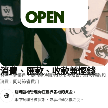
消費、匯款、收款兼慳錢
只需一個帳戶，即可隨時隨地以40多種貨幣收發匯款和
消費，同時節省費用。
隨時隨地管理你在世界各地的資金。
集中管理各種貨幣，兼享秒速兌換之便。