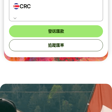
CRC
發送匯款
追蹤匯率