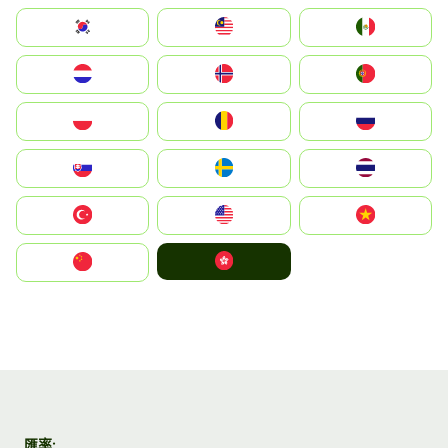
South Korea
Malay
Mexico
Nederland
Norge
Portugal
Polska
România
Россия
Slovensko
Ruoŧŧa
ไทย
Türkiye
United States
Vietnam
中國香港特別行政區
中国
匯率: