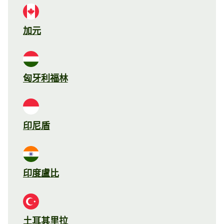
加元
匈牙利福林
印尼盾
印度盧比
土耳其里拉