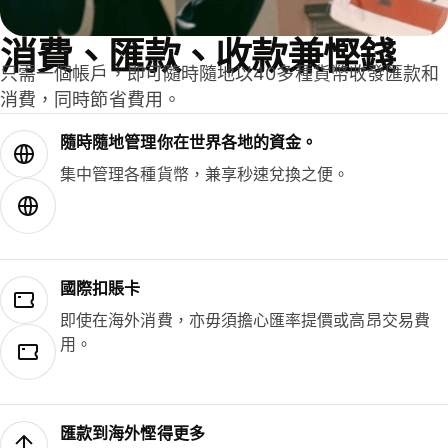
消費、匯款、收款兼慳錢
只需一個帳戶，即可隨時隨地以40多種貨幣收發匯款和
消費，同時節省費用。
隨時隨地管理你在世界各地的資金。
集中管理各種貨幣，兼享秒速兌換之便。
國際扣賬卡
即使在海外消費，亦毋須擔心匯率提價或高昂交易費
用。
匯款到海外慳得更多