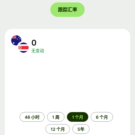
跟踪汇率
0
无变动
时
48 小时
1 周
1 个月
6 个月
间
段
12 个月
5年