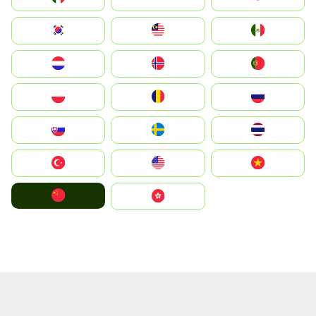
South Korea
Malay
Mexico
Nederland
Norge
Portugal
Polska
România
Россия
Slovensko
Ruoŧŧa
ไทย
Türkiye
United States
Vietnam
中国
中國香港特別行政區