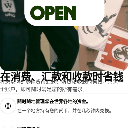
在消费、汇款和收款时省钱
在您以 40 多种货币汇款、消费和收款时省钱。只需一
个账户，即可随时满足您的所有需求。
随时随地管理您在世界各地的资金。
在一个地方持有您的货币，并在几秒钟内兑换。