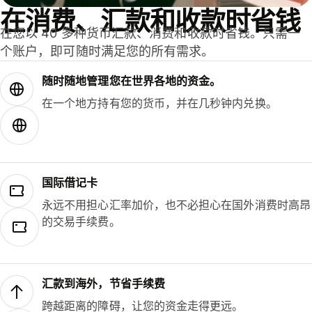
在消费、汇款和收款时省钱
在您以 40 多种货币汇款、消费和收款时省钱。只需一
个账户，即可随时满足您的所有需求。
随时随地管理您在世界各地的资金。
在一个地方持有您的货币，并在几秒钟内兑换。
国际借记卡
永远不用担心汇率加价，也不必担心在国外消费时高昂
的交易手续费。
汇款到海外，节省手续费
跨越距离的障碍，让您的资金走得更远。