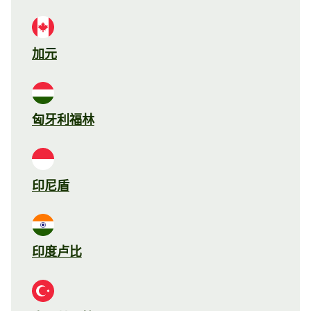
加元
匈牙利福林
印尼盾
印度卢比