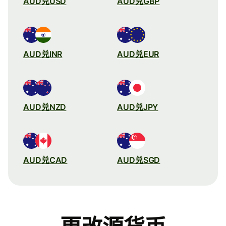
AUD兑USD
AUD兑GBP
AUD兑INR
AUD兑EUR
AUD兑NZD
AUD兑JPY
AUD兑CAD
AUD兑SGD