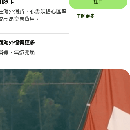
扣賬卡
註冊
在海外消費，亦毋須擔心匯率
了解更多
或高昂交易費用。
到海外慳得更多
消費，無遠弗屆。