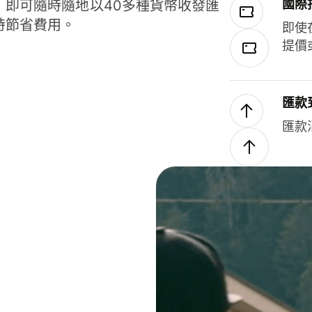
國際
，即可隨時隨地以40多種貨幣收發匯
時節省費用。
即使
提價
匯款
匯款