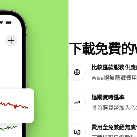
下載免費的W
比較匯款服務供應
Wise絕無隱藏費
追蹤實時匯率
將首選貨幣加入心
費用全免兼絕無廣