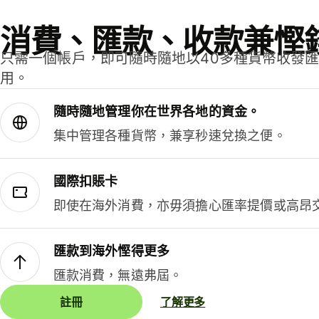
消費、匯款、收款兼慳
只需一個帳戶，即可隨時隨地以40多種貨幣收發
用。
隨時隨地管理你在世界各地的資金。
集中管理各種貨幣，兼享秒速兌換之便。
國際扣賬卡
即使在海外消費，亦毋須擔心匯率提價或高昂
匯款到海外慳得更多
匯款消費，無遠弗屆。
註冊
了解更多