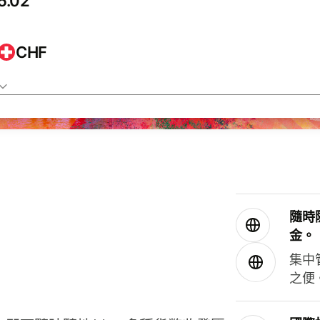
CHF
隨時
金。
集中
之便