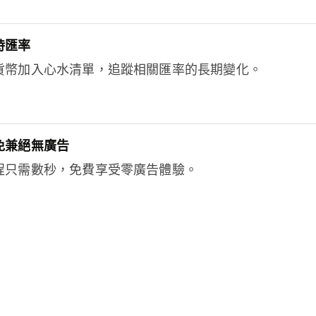
時匯率
貨幣加入心水清單，追蹤相關匯率的長期變化。
免兼絕無廣告
程只需數秒，免費享受零廣告體驗。