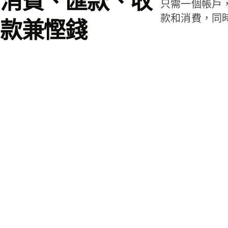
消費、匯款、收
只需一個帳戶
款和消費，同
款兼慳錢