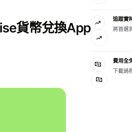
追蹤實
se貨幣兌換App
將首選
費用全
下載過