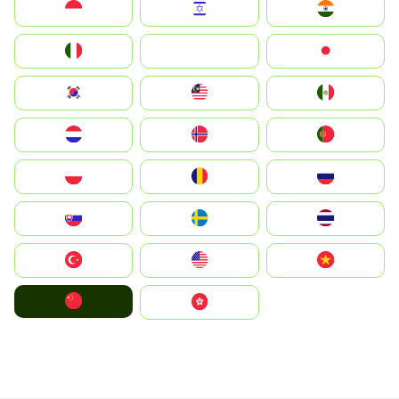
Indonesia
Israel
India
Italia
JA
Japan
South Korea
Malay
Mexico
Nederland
Norge
Portugal
Polska
România
Россия
Slovensko
Ruoŧŧa
ไทย
Türkiye
United States
Vietnam
中国
中國香港特別行政區