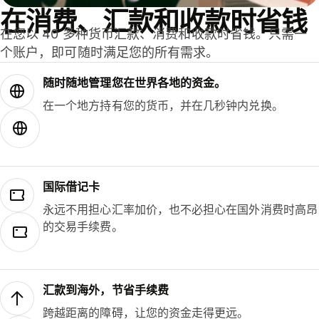
在消费、汇款和收款时省钱
在您以 40 多种货币汇款、消费和收款时省钱。只需一
个账户，即可随时满足您的所有需求。
随时随地管理您在世界各地的资金。
在一个地方持有您的货币，并在几秒钟内兑换。
国际借记卡
永远不用担心汇率加价，也不必担心在国外消费时高昂
的交易手续费。
汇款到海外，节省手续费
跨越距离的障碍，让您的资金走得更远。