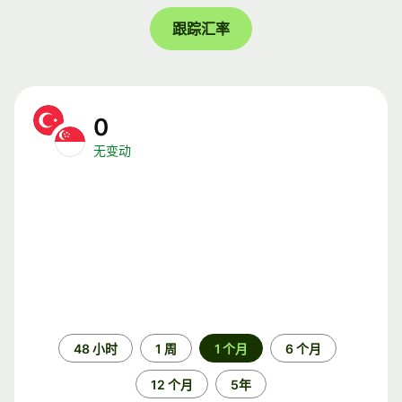
跟踪汇率
0
无变动
时
48 小时
1 周
1 个月
6 个月
间
段
12 个月
5年