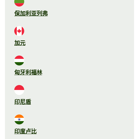
保加利亚列弗
加元
匈牙利福林
印尼盾
印度卢比