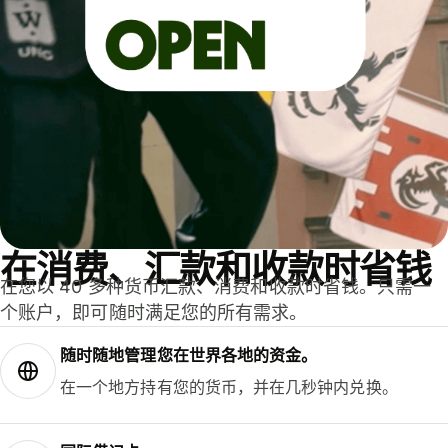
在消费、汇款和收款时省钱
在您以 40 多种货币汇款、消费和收款时省钱。只需一
个账户，即可随时满足您的所有需求。
随时随地管理您在世界各地的资金。
在一个地方持有您的货币，并在几秒钟内兑换。