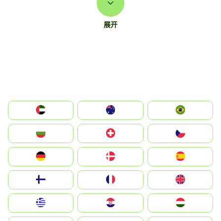
展开
الإمارات العربية المتحدة
Australia
Brazil
България
Switzerland
Czechia
Deutschland
Denmark
España
Suomi
France
United Kingdom
Greece
Hrvatska
Magyarország