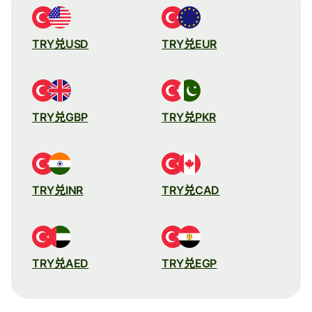
TRY兑USD
TRY兑EUR
TRY兑GBP
TRY兑PKR
TRY兑INR
TRY兑CAD
TRY兑AED
TRY兑EGP