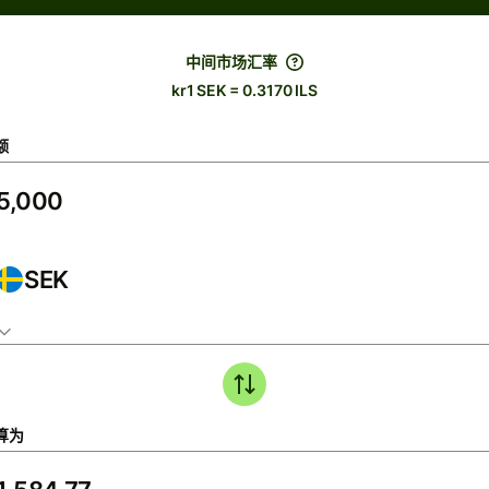
中间市场汇率
kr1 SEK = 0.3170 ILS
额
SEK
算为