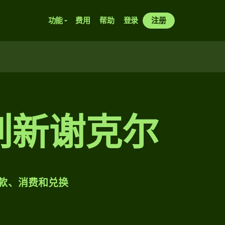
功能
费用
帮助
登录
注册
色列新谢克尔
样汇款、消费和兑换