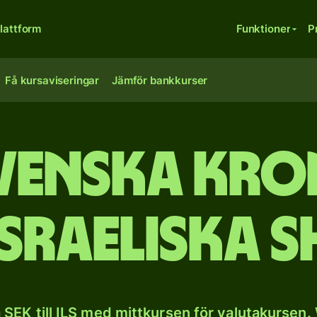
lattform
Funktioner
P
Få kursaviseringar
Jämför bankkurser
venska kro
israeliska s
SEK till ILS med mittkursen för valutakursen.