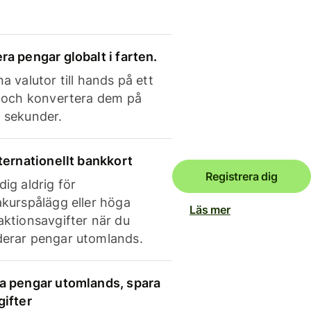
ra pengar globalt i farten.
a valutor till hands på ett
e och konvertera dem på
 sekunder.
nternationellt bankkort
Registrera dig
dig aldrig för
akurspålägg eller höga
Läs mer
aktionsavgifter när du
erar pengar utomlands.
a pengar utomlands, spara
gifter