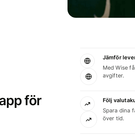
Jämför leve
Med Wise får
avgifter.
app för
Följ valutaku
Spara dina f
över tid.