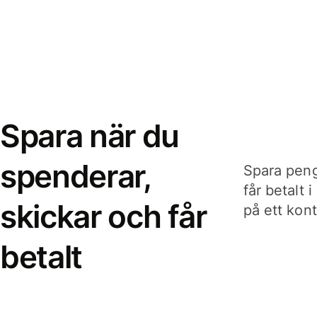
Spara när du
spenderar,
Spara peng
får betalt 
skickar och får
på ett kon
betalt