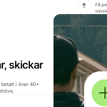
Få pe
oavse
, skickar
 betalt i över 40+
behövs.