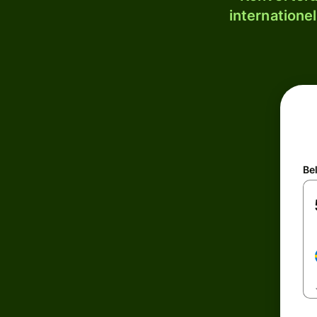
internatione
Be