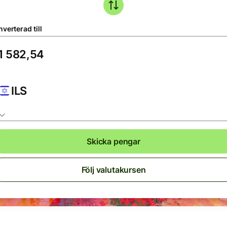
verterad till
ILS
Skicka pengar
Följ valutakursen