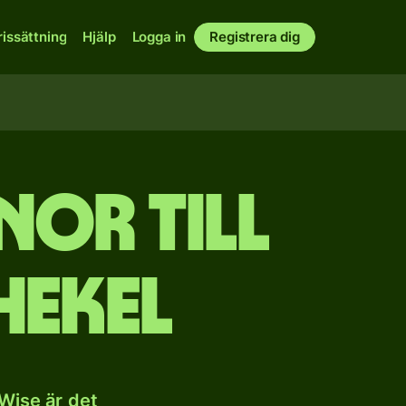
rissättning
Hjälp
Logga in
Registrera dig
nor till
hekel
 Wise är det