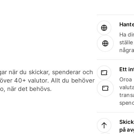
Hante
Ha din
ställ
några
Ett i
ar när du skickar, spenderar och
Oroa 
i över 40+ valutor. Allt du behöver
valut
to, när det behövs.
trans
spend
Skick
på av