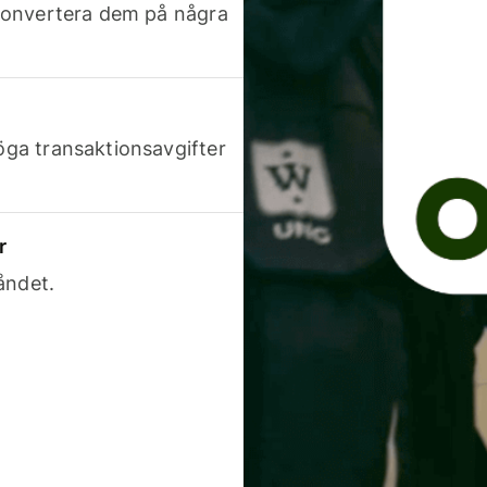
h konvertera dem på några
höga transaktionsavgifter
r
åndet.