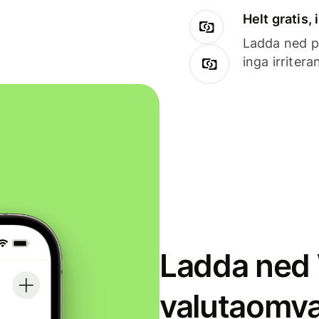
Helt gratis,
Ladda ned på
inga irriter
Ladda ned 
valutaomva