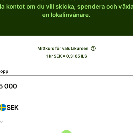
lla kontot om du vill skicka, spendera och väx
en lokalinvånare.
Mittkurs för valutakursen
1 kr SEK = 0,3165 ILS
lopp
SEK