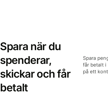
Spara när du
spenderar,
Spara peng
får betalt 
skickar och får
på ett kon
betalt