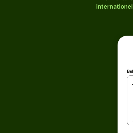
internatione
Be