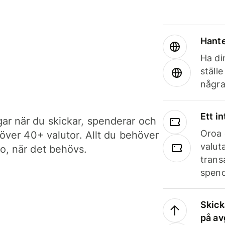
Hante
Ha din
ställ
några
Ett i
ar när du skickar, spenderar och
Oroa 
i över 40+ valutor. Allt du behöver
valut
to, när det behövs.
trans
spend
Skick
på av