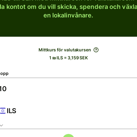
lla kontot om du vill skicka, spendera och väx
en lokalinvånare.
Mittkurs för valutakursen
1 ₪ ILS = 3,159 SEK
lopp
ILS