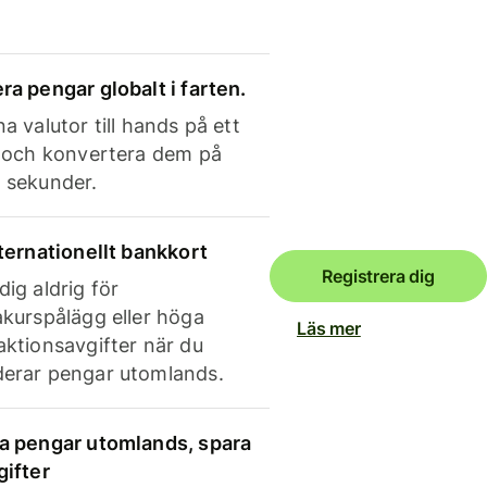
ra pengar globalt i farten.
a valutor till hands på ett
e och konvertera dem på
 sekunder.
nternationellt bankkort
Registrera dig
dig aldrig för
akurspålägg eller höga
Läs mer
aktionsavgifter när du
erar pengar utomlands.
a pengar utomlands, spara
gifter