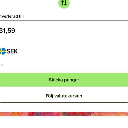
verterad till
SEK
Skicka pengar
Följ valutakursen