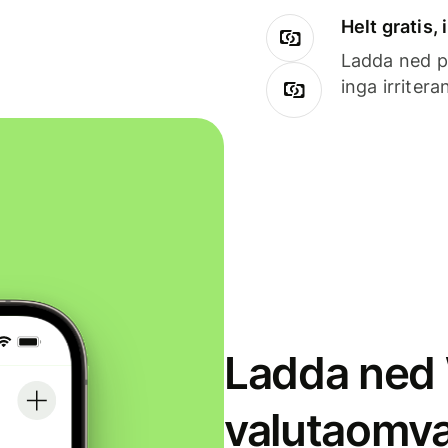
Helt gratis,
Ladda ned på
inga irriter
Ladda ned 
valutaomva