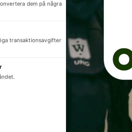
h konvertera dem på några
höga transaktionsavgifter
r
åndet.