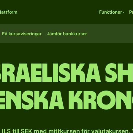
lattform
Funktioner
P
Få kursaviseringar
Jämför bankkurser
sraeliska sh
enska kro
ILS till SEK med mittkursen för valutakursen.