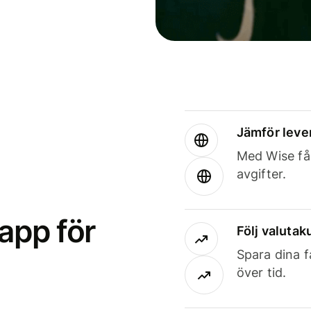
Jämför leve
Med Wise får
avgifter.
app för
Följ valutaku
Spara dina f
över tid.