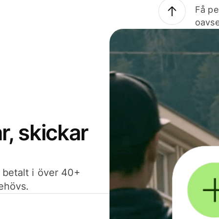
Få pe
oavse
, skickar
 betalt i över 40+
behövs.