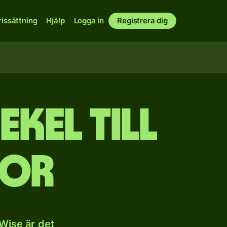
rissättning
Hjälp
Logga in
Registrera dig
ekel till
nor
 Wise är det